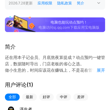
2026.7.28
更新
应用权限
隐私政策
简介
电脑也能玩动点预约！
电脑访问sj.qq.com下载应用宝电脑版
简介
还在用本子记会员、月底熬夜算提成？动点预约一键管
店，数据随时导出，门店老板的省心之选。
做小生意的，时间应该花在赚钱上，不是花在管理上。
展开
动点预约，一台手机管好一家店。
用户评论(
1
)
核心功能
全部
最新
好评
中评
差评
1. 会员管理 —— 客人报个手机号，3 秒调出余额、消
费记录、剩余次数。扫码自动绑定微信，关注公众号后
谋生者