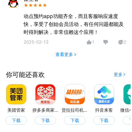
充值、消费、预约通知自动推送，双方都有底。
2. 预约排期 —— 客人微信上选时段预约，到店自动提
动点预约app功能齐全，而且客服响应速度
醒，爽约自动标记。美容师/医生/技师的排班一目了
快，享受了创始会员活动，有任何问题都能及
然，周末不再扎堆、平日不再空置。
时得到解决，非常信赖这个应用！
3. 收银 —— 微信、支付宝、现金、余额、储值卡都支
2025-02-13
1
0
持，扫个码收完一笔。老板在家打开手机就能看今天的
流水。
查看更多
4. 会员卡与储值 —— 储值卡、次卡、套餐卡、月卡年
卡全支持。客人充值微信立刻弹出确认通知，不再
你可能还喜欢
为"充没充、剩多少"扯皮。
更多
5. 营销工具 —— 积分、优惠券、折扣、拼团、秒杀，
想做什么活动自己配。不用再花钱找人做活动页。
6. 员工与提成 —— 前台只能收银、店长看流水、老板
看全部，每人一个账号权限分明。月底一键导出提成明
美团管家
拼多多商家版
货拉拉司机版
抖音来客
细，自动算好，不再为几块钱掰扯。
下载
下载
下载
下载
为什么选动点预约