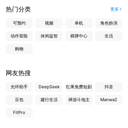
热门分类
更多
1. 数据你自己掌控 —— 云端每天自
可预约
视频
单机
角色扮演
动作冒险
休闲益智
棋牌中心
生活
购物
网友热搜
光环助手
DeepSeek
红果免费短剧
抖音
豆包
建行生活
禅游斗地主
Manwa2
FitPro