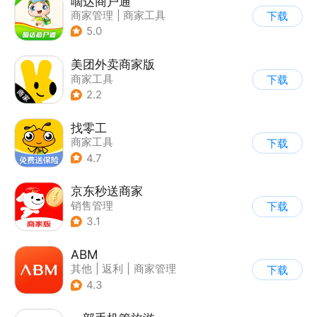
嘀达商户通
商家管理
|
商家工具
下载
5.0
美团外卖商家版
商家工具
下载
2.2
找零工
商家工具
下载
4.7
京东秒送商家
销售管理
下载
3.1
ABM
其他
|
返利
|
商家管理
下载
|
海淘
4.3