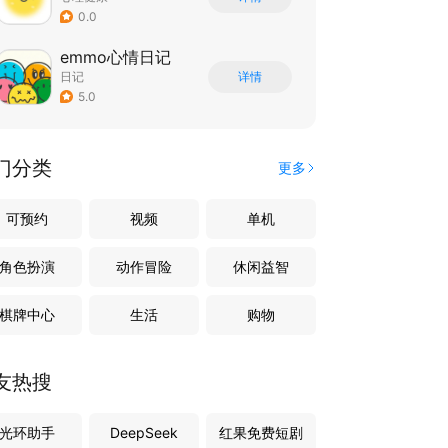
0.0
emmo心情日记
日记
详情
5.0
门分类
更多
可预约
视频
单机
角色扮演
动作冒险
休闲益智
棋牌中心
生活
购物
友热搜
光环助手
DeepSeek
红果免费短剧