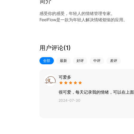
简介
感受你的感受，年轻人的情绪管理专家。
FeelFlow是一款为年轻人解决情绪烦恼的应用。
【日常小事】
-完成治愈的小事件，赢得奖牌，改善自己的状态，
用户评论(
1
)
【心情记录】
-倾诉心情，记录心情相关的事和物，让情绪变得显
全部
最新
好评
中评
差评
【情绪改善】
-近期压力过大？情绪难以控制？夜间难以入眠？
可爱多
正念、情绪共享、情绪计划等帮助你减轻情绪困扰
很可爱，每天记录我的情绪，可以在上面
【心情追踪】
2024-07-30
-心情的记录变得显而易见，随时观察自我情绪状态
小羊Free和小星星Oh会守护你的每一缕小小情绪。