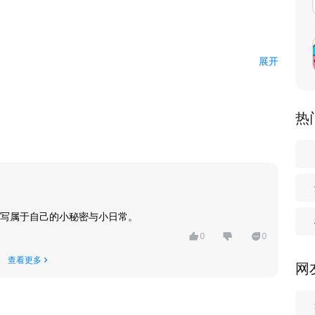
展开
从小事开始。
热
而易见。
不妨在情绪板块给你的每个情绪找到不同的出口，心情记录、冥想
。
写属于自己的小秘密与小日常。
0
0
。
查看更多
网