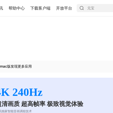
讯
帮助中心
下载客户端
开放平台
mac版发现更多应用
4K 240Hz
超清画质 超高帧率 极致视觉体验
讯独家智能音画调校技术