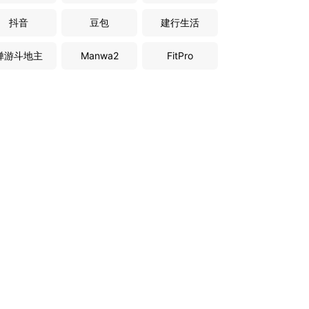
抖音
豆包
建行生活
禅游斗地主
Manwa2
FitPro