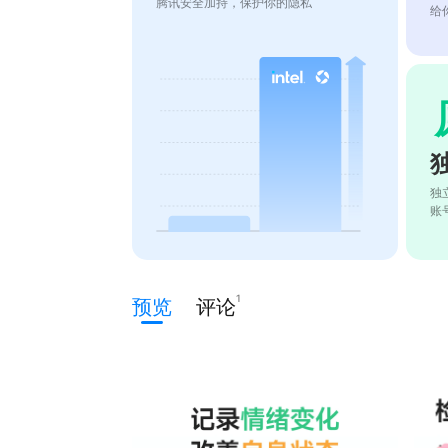
腾讯安全加持，保护你的隐私
给
独
账
1
预览
评论