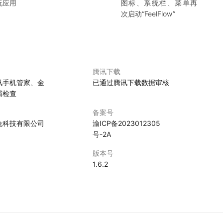
玩应用
图标、系统栏、菜单再
次启动“
FeelFlow
”
腾讯下载
讯手机管家、金
已通过腾讯下载数据审核
霸检查
备案号
兔科技有限公司
渝ICP备2023012305
号-2A
版本号
1.6.2