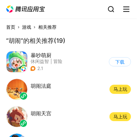
首页
游戏
相关推荐
“胡闹”的相关推荐(19)
暴吵萌厨
休闲益智
|
冒险
下载
|
派对游戏
|
萌系
2.1
胡闹法庭
马上玩
胡闹天宫
马上玩