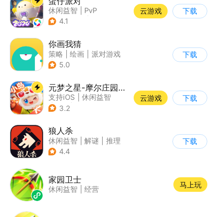
蛋仔派对
休闲益智
|
PvP
云游戏
下载
|
派对游戏
|
卡通
4.1
你画我猜
策略
|
绘画
|
派对游戏
下载
|
卡通
5.0
元梦之星-摩尔庄园联动
支持iOS
|
休闲益智
云游戏
下载
|
PvP
|
派对游戏
3.2
狼人杀
休闲益智
|
解谜
|
推理
下载
|
狼人杀
4.4
家园卫士
马上玩
休闲益智
|
经营