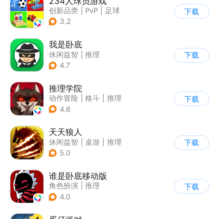
234人球员游戏
创新品类
|
PvP
|
足球
下载
|
千人同屏
3.2
我是卧底
休闲益智
|
推理
下载
|
派对游戏
4.7
推理学院
动作冒险
|
格斗
|
推理
下载
|
狼人杀
4.6
天天狼人
休闲益智
|
桌游
|
推理
下载
|
狼人杀
5.0
谁是卧底移动版
角色扮演
|
推理
下载
|
谁是卧底
4.0
|
非对称竞技