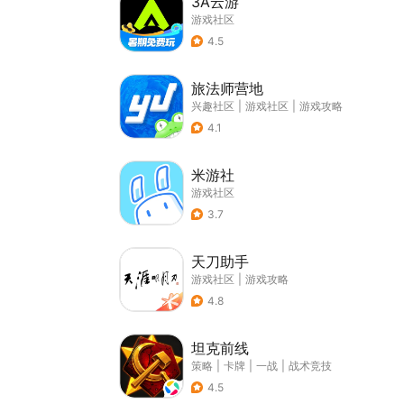
3A云游
游戏社区
4.5
旅法师营地
兴趣社区
|
游戏社区
|
游戏攻略
4.1
米游社
游戏社区
3.7
天刀助手
游戏社区
|
游戏攻略
4.8
坦克前线
策略
|
卡牌
|
一战
|
战术竞技
4.5