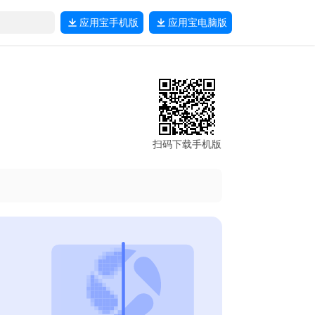
应用宝
手机版
应用宝
电脑版
扫码下载手机版