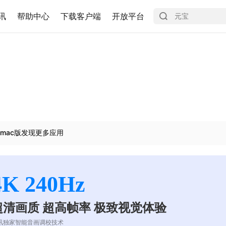
讯
帮助中心
下载客户端
开放平台
mac版发现更多应用
4K 240Hz
超清画质 超高帧率 极致视觉体验
讯独家智能音画调校技术