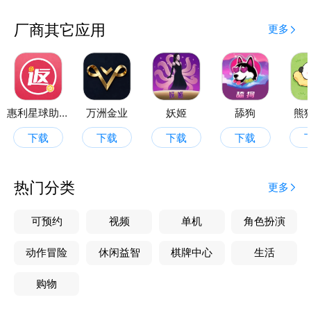
厂商其它应用
更多
惠利星球助手
万洲金业
妖姬
舔狗
熊
下载
下载
下载
下载
热门分类
更多
可预约
视频
单机
角色扮演
动作冒险
休闲益智
棋牌中心
生活
购物