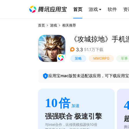
首页
游戏
软件
资
首页
游戏
相关推荐
《攻城掠地》手机
3.3
51.1万下载
策略
MMORPG
军事
应用宝mac版暂未适配该应用，可下载应用宝
10
倍
加速
强强联合 极速引擎
与intel合作，比传统模拟器快10倍
腾