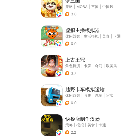
梦三国
策略
|
MOBA
|
三国
|
中国风
3.8
虚拟主播模拟器
休闲益智
|
生活模拟
|
美食
|
卡通
0.0
上古王冠
角色扮演
|
卡牌
|
奇幻
|
欧美风
3.7
越野卡车模拟运输
休闲益智
|
收集
|
汽车
|
写实
0.0
快餐店制作汉堡
策略
|
模拟
|
美食
|
卡通
2.2