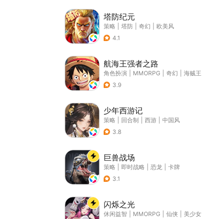
塔防纪元
策略
|
塔防
|
奇幻
|
欧美风
4.1
航海王强者之路
角色扮演
|
MMORPG
|
奇幻
|
海贼王
3.9
少年西游记
策略
|
回合制
|
西游
|
中国风
3.8
巨兽战场
策略
|
即时战略
|
恐龙
|
卡牌
3.1
闪烁之光
休闲益智
|
MMORPG
|
仙侠
|
美少女