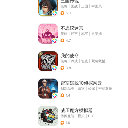
三国传说
策略
|
国战
|
三国
|
中国风
5.0
不思议迷宫
策略
|
迷宫
|
地牢
|
史莱姆
4.7
我的使命
策略
|
养成
|
坦克
|
紧急救援
3.8
密室逃脱10侦探风云
创新品类
|
密室
|
侦探
|
密室逃脱
1.4
减压魔方模拟器
休闲益智
|
模拟
|
DIY
1.0