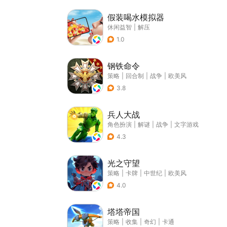
假装喝水模拟器
休闲益智
|
解压
1.0
钢铁命令
策略
|
回合制
|
战争
|
欧美风
3.8
兵人大战
角色扮演
|
解谜
|
战争
|
文字游戏
4.3
光之守望
策略
|
卡牌
|
中世纪
|
欧美风
4.0
塔塔帝国
策略
|
收集
|
奇幻
|
卡通