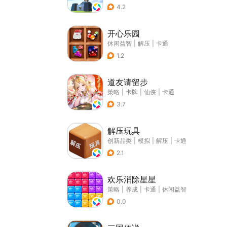
4.2
开心乐园
休闲益智
|
解压
|
卡通
1.2
道友请留步
策略
|
卡牌
|
仙侠
|
卡通
3.7
解压玩具
创新品类
|
模拟
|
解压
|
卡通
2.1
欢乐消除星星
策略
|
养成
|
卡通
|
休闲益智
0.0