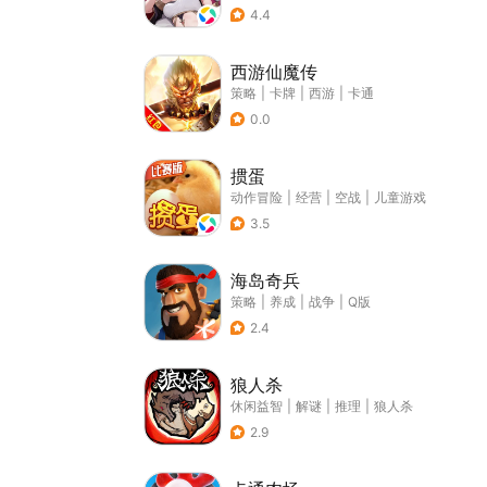
4.4
西游仙魔传
策略
|
卡牌
|
西游
|
卡通
0.0
掼蛋
动作冒险
|
经营
|
空战
|
儿童游戏
3.5
海岛奇兵
策略
|
养成
|
战争
|
Q版
2.4
狼人杀
休闲益智
|
解谜
|
推理
|
狼人杀
2.9