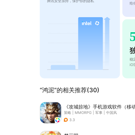
腾讯安全加持，保护你的隐私
给
稳
i
“鸿泥”的相关推荐(30)
《攻城掠地》手机游戏软件（移
策略
|
MMORPG
|
军事
|
中国风
3.3