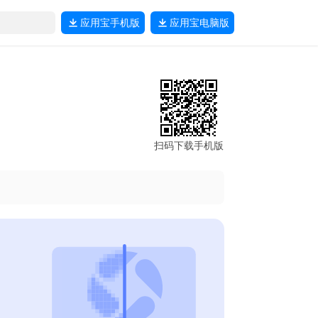
应用宝
手机版
应用宝
电脑版
扫码下载手机版