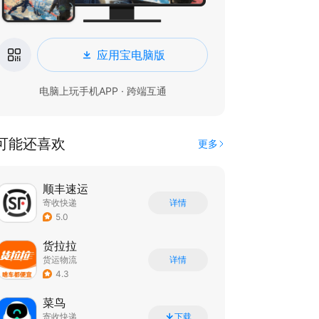
应用宝电脑版
电脑上玩手机APP · 跨端互通
可能还喜欢
更多
顺丰速运
寄收快递
详情
5.0
货拉拉
货运物流
详情
4.3
菜鸟
寄收快递
下载