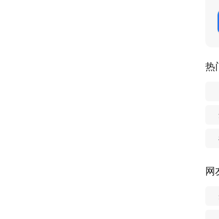
货架，快递上，方便管理
热
网