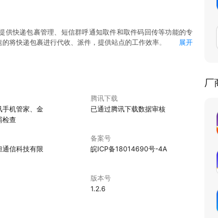
提供快递包裹管理、短信群呼通知取件和取件码回传等功能的专
速的将快递包裹进行代收、派件，提供站点的工作效率。
展开
，入库即代收，出库即签收；支持代收送货上门。
厂
手机号合并发送，内容按照客户需求自定义。
腾讯下载
讯手机管家、金
已通过腾讯下载数据审核
，提高入库以及派件效率。
霸检查
张底单；入库包裹支持标签管理，方便归类摆放；多包裹功能提
备案号
担通信科技有限
皖ICP备18014690号-4A
号可实现多件合并出库。
版本号
并且支持物流信息精准查询，物流节点一步了然。
1.2.6
捷了解站点业务进展情况。