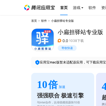
首页
游戏
软件
资
首页
软件
小扁担驿站专业版
小扁担驿站专业版
0.0
1038下载
寄收快递
应用宝mac版暂未适配该应用，可下载应用宝
10
倍
加速
强强联合 极速引擎
与intel合作，比传统模拟器快10倍
腾