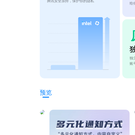
腾讯安全加持，保护你的隐私
给
独
账
预览