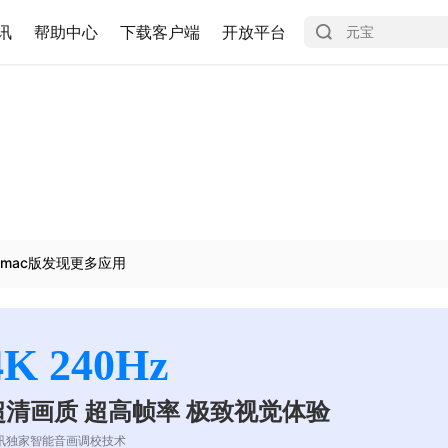
讯
帮助中心
下载客户端
开放平台
mac版发现更多应用
4K 240Hz
超清画质 超高帧率 极致视觉体验
讯独家智能音画调校技术