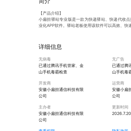
简介
【产品介绍】
小扁担驿站专业版是一款为快递驿站、快递代收点
业化APP软件。驿站老板使用该软件可以高效、快
【主要功能】
1、代收入库
支持扫码、手动入库，支持包裹数据上传快递公司
详细信息
2、取件通知
支持短信、群呼、微信等多种通知方式，支持同一
无病毒
无广告
3、隐私面单代发
已通过腾讯手机管家、金
已通过腾
支持8家快递以及5家电商平台，隐私面单短信代发
山手机毒霸检查
山手机毒
4、库存管理
支持同时保存出、入库拍摄面单，出库支持保存多
开发商
运营商
高派件效率。
安徽小扁担通信科技有限
安徽小扁
5、快递出库
公司
公司
支持运单号、手机号、货号等出库方式；同个手机
6、查件服务
主办者
更新时间
支持手机号、运单号、货号和姓名进行查询服务。
安徽小扁担通信科技有限
2026.7.20
7、数据统计
公司
可展示站点代收业务数据，让用户清楚，直观，便
8、标签打印
查看权限
隐私政策