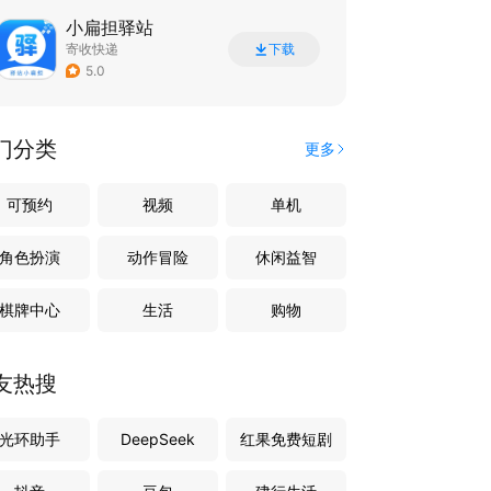
小扁担驿站
寄收快递
下载
5.0
门分类
更多
可预约
视频
单机
角色扮演
动作冒险
休闲益智
棋牌中心
生活
购物
友热搜
光环助手
DeepSeek
红果免费短剧