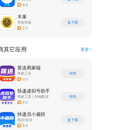
4.6
丰巢
寄收快递
下载
2.3
商其它应用
更多
筐送商家端
商家工具
详情
0.0
快递虚拟号助手
商家工具
|
同城配送
详情
0.0
快递员小扁担
电话/短信
下载
5.0