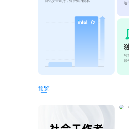
腾讯安全加持，保护你的隐私
给
独
账
预览