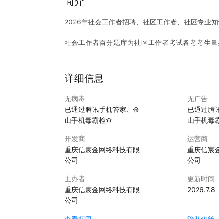
简介
2026年社会工作者招聘、社区工作者、社区专业
社会工作者百分题库为社区工作者考试备考考生量
社工初级、社区工作者考试题库、网格员考试题库
固学习。
详细信息
社会工作者百分题库根据考试大纲为指引，根据历
题库、社区工作者招聘考试，社工证考试的考生提
无病毒
无广告
通过社工师考试！
已通过腾讯手机管家、金
已通过腾
山手机毒霸检查
山手机毒
社会工作者百分题库内含专项练习+历年真题+考前
工作师考试提供方便、快捷、高效的学习资料，帮
开发商
运营商
重庆信宸金网络科技有限
重庆信宸
社会工作者百分题库为社区工作者公开招聘考试软
公司
公司
社会工作者职业水平评价分为初级社会工作师、中
主办者
更新时间
社会工作师初级（助理）考试（社工初级）：初级
重庆信宸金网络科技有限
2026.7.8
社会工作师中级考试（社工中级）：中级社会工作
公司
个科目。
社会工作师高级考试（社工高级）：高级社工实务
查看权限
隐私政策