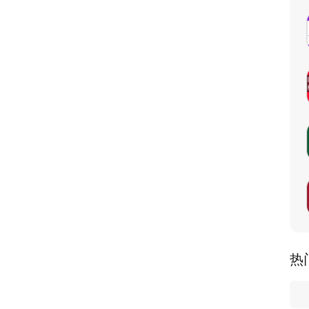
治热点科目。
题、公文题、案例分析题专项练习，不同题型，助你顺利通过社
，关注时事政治热点事件。
识模拟押题，每道试题附解析，不同题型，反复练习；
。备考重点难点一网打尽。
真题精选，了解历年考试重点知识，针对性巩固学习。
类型面试真题及解析，让你了解如何快速通过面试；
，一目了然，高效备考；
习，查漏补缺巩固知识点；
热