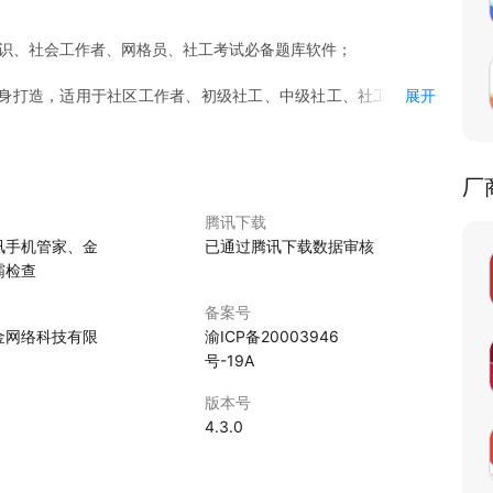
知识、社会工作者、网格员、社工考试必备题库软件；
身打造，适用于社区工作者、初级社工、中级社工、社工中级、
展开
、社工考试题库、社会工作者考试题库、社工题库的考生考前巩
厂
年考试经验，精准把握社区考试命题趋势，为考试提供包括社工
供了充分的复习资料，且可随时随地学习练习，高效帮助您顺利
腾讯下载
讯手机管家、金
已通过腾讯下载数据审核
霸检查
押题+高频考点+通关密卷等特色类目，专注于社区工作者、社会
助您顺利过关，顺利取得社工证。
备案号
金网络科技有限
渝ICP备20003946
件，为社工考试量身打造。
号-19A
级社会工作师、高级社会工作师三个级别。
版本号
社会工作者综合能力、初级社会工作实务两个科目。
4.3.0
者；中级社工法规与政策、中级社工综合能力、中级社工实务三
科目。