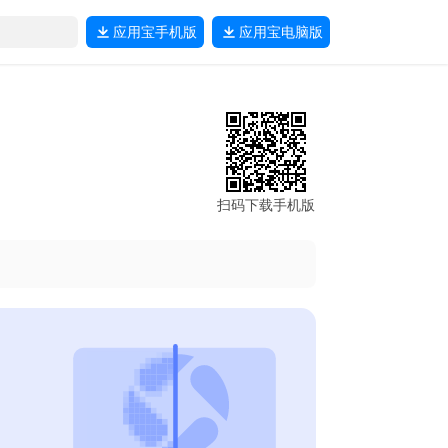
应用宝
手机版
应用宝
电脑版
扫码下载手机版