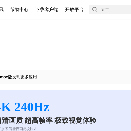
讯
帮助中心
下载客户端
开放平台
mac版发现更多应用
4K 240Hz
超清画质 超高帧率 极致视觉体验
讯独家智能音画调校技术