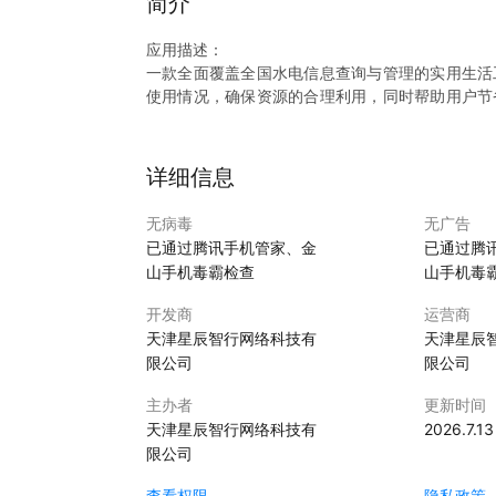
简介
应用描述：
一款全面覆盖全国水电信息查询与管理的实用生活
使用情况，确保资源的合理利用，同时帮助用户节
的小窍门，提升生活环保意识。更重要的是，支持
生活更加便捷高效。
【水电账单，一键速查！】告别纸质账单，让您的
详细信息
【详细用电用水指南】详尽指南，让您每一度电、
【掌握全国水电价格】了解水电价格，让您的预算
无病毒
无广告
【水电易查，老人无忧】长辈也能轻松管理水电，
已通过腾讯手机管家、金
已通过腾
山手机毒霸检查
山手机毒
开发商
运营商
天津星辰智行网络科技有
天津星辰
限公司
限公司
主办者
更新时间
天津星辰智行网络科技有
2026.7.13
限公司
查看权限
隐私政策