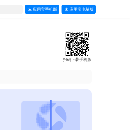
应用宝
手机版
应用宝
电脑版
扫码下载手机版