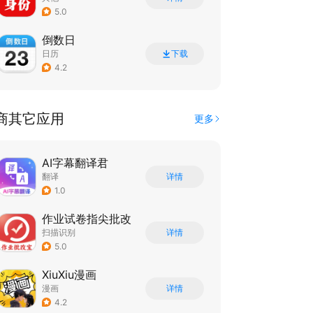
5.0
倒数日
日历
下载
4.2
商其它应用
更多
AI字幕翻译君
翻译
详情
1.0
作业试卷指尖批改
扫描识别
详情
5.0
XiuXiu漫画
漫画
详情
4.2