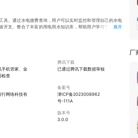
工具。通过水电缴费查询，用户可以实时监控和管理自己的水电
省开支。整合了丰富的用电用水知识库，帮助用户学习节能减排
展开
全国范围内的水电信息查询，实现了水电事务的一站式解决，让
生活更加惬意无忧；
厂
每一滴水都用得恰到好处；
更精准，生活更从容；
腾讯下载
享受智慧养老的乐趣。
讯手机管家、金
已通过腾讯下载数据审核
霸检查
备案号
智行网络科技有
津ICP备2023008962
号-111A
版本号
3.0.0