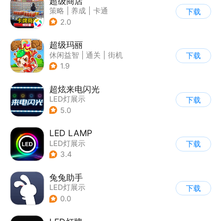
超级商店
策略
|
养成
|
卡通
下载
|
休闲益智
2.0
超级玛丽
休闲益智
|
通关
|
街机
下载
|
儿童游戏
1.9
超炫来电闪光
LED灯展示
下载
5.0
LED LAMP
LED灯展示
下载
3.4
兔兔助手
LED灯展示
下载
0.0