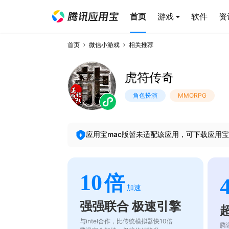
首页
游戏
软件
资
首页
微信小游戏
相关推荐
虎符传奇
角色扮演
MMORPG
应用宝mac版暂未适配该应用，可下载应用宝
10
倍
加速
强强联合 极速引擎
与intel合作，比传统模拟器快10倍
腾