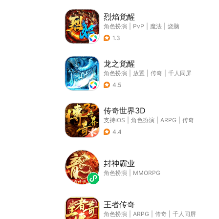
烈焰觉醒
角色扮演
|
PvP
|
魔法
|
烧脑
1.3
龙之觉醒
角色扮演
|
放置
|
传奇
|
千人同屏
4.5
传奇世界3D
支持iOS
|
角色扮演
|
ARPG
|
传奇
4.4
封神霸业
角色扮演
|
MMORPG
王者传奇
角色扮演
|
ARPG
|
传奇
|
千人同屏