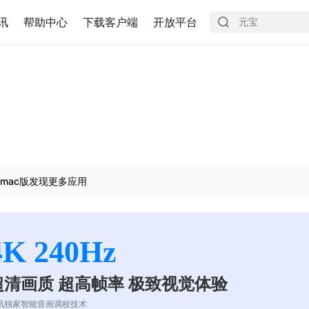
讯
帮助中心
下载客户端
开放平台
mac版发现更多应用
4K 240Hz
超清画质 超高帧率 极致视觉体验
讯独家智能音画调校技术