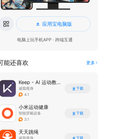
应用宝电脑版
电脑上玩手机APP · 跨端互通
可能还喜欢
更多
Keep - AI 运动教练
减脂瘦身
下载
4.1
小米运动健康
智能穿戴设备
下载
3.1
天天跳绳
减脂瘦身
下载