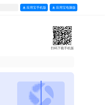
应用宝
手机版
应用宝
电脑版
扫码下载手机版