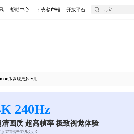
讯
帮助中心
下载客户端
开放平台
mac版发现更多应用
4K 240Hz
超清画质 超高帧率 极致视觉体验
讯独家智能音画调校技术