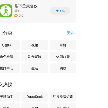
足下垂康复仪
其他
下载
0.0
门分类
更多
可预约
视频
单机
角色扮演
动作冒险
休闲益智
棋牌中心
生活
购物
友热搜
光环助手
DeepSeek
红果免费短剧