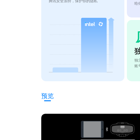
腾讯安全加持，保护你的隐私
给
独
账
预览