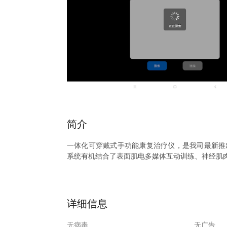
简介
一体化可穿戴式手功能康复治疗仪，是我司最新推
系统有机结合了表面肌电多媒体互动训练、神经肌
此App配合一体化可穿戴式手功能康复治疗仪，使
免责声明: App中的电刺激处方仅供参考，在使用
详细信息
无病毒
无广告