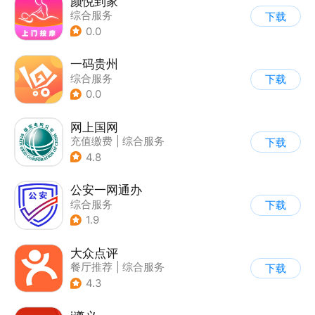
颜悦到家
综合服务
下载
0.0
一码贵州
综合服务
下载
0.0
网上国网
充值缴费
|
综合服务
下载
4.8
公安一网通办
综合服务
下载
|
业务咨询办理
1.9
|
政企业务
大众点评
餐厅推荐
|
综合服务
下载
4.3