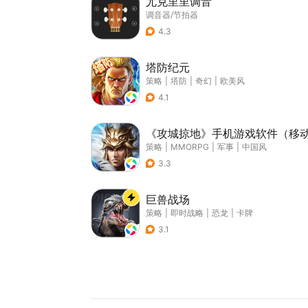
尤克里里调音
调音器/节拍器
4.3
塔防纪元
策略
|
塔防
|
奇幻
|
欧美风
4.1
《攻城掠地》手机游戏软件（移
策略
|
MMORPG
|
军事
|
中国风
3.3
巨兽战场
策略
|
即时战略
|
恐龙
|
卡牌
3.1