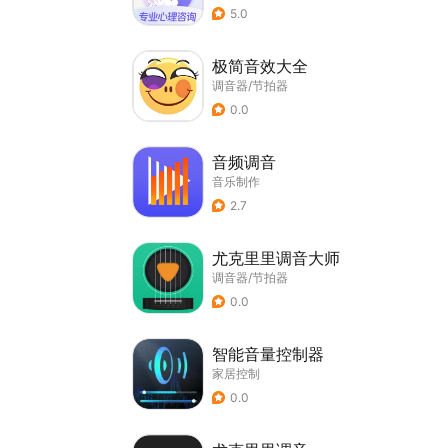
5.0
极简音效大全
调音器/节拍器
0.0
音频调音
音乐制作
2.7
尤克里里调音大师
调音器/节拍器
0.0
智能音量控制器
家居控制
0.0