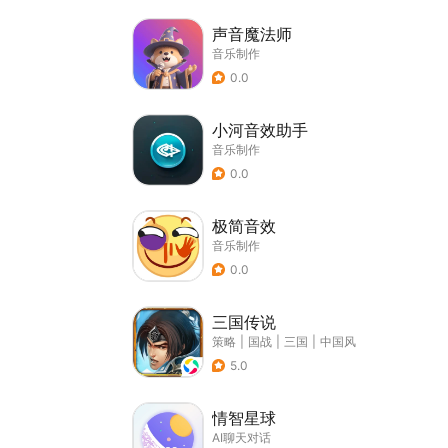
声音魔法师
音乐制作
0.0
小河音效助手
音乐制作
0.0
极简音效
音乐制作
0.0
三国传说
策略
|
国战
|
三国
|
中国风
5.0
情智星球
AI聊天对话