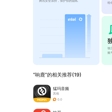
腾讯安全加持，保护你的隐私
给
独
账
“响鹿”的相关推荐(19)
猛玛音频
其他
0.0