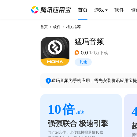
首页
游戏
软件
资
首页
软件
相关推荐
猛玛音频
0.0
1.0万下载
其他
猛玛音频
为手机应用，需先安装腾讯应用宝提
10
倍
加速
强强联合 极速引擎
与intel合作，比传统模拟器快10倍
腾