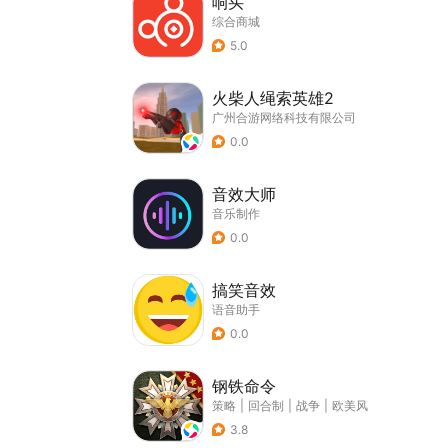
响买
综合商城
5.0
火柴人绳索英雄2
广州合游网络科技有限公司
0.0
音效大师
音乐制作
0.0
搞笑音效
语音助手
0.0
钢铁命令
策略
|
回合制
|
战争
|
欧美风
3.8