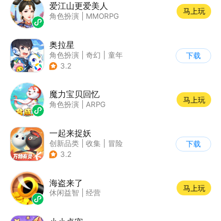
爱江山更爱美人
马上玩
角色扮演
|
MMORPG
奥拉星
角色扮演
|
奇幻
|
童年
下载
|
卡通
3.2
魔力宝贝回忆
马上玩
角色扮演
|
ARPG
一起来捉妖
创新品类
|
收集
|
冒险
下载
|
卡通
3.2
海盗来了
马上玩
休闲益智
|
经营