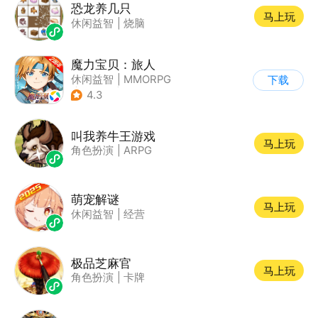
恐龙养几只
马上玩
休闲益智
|
烧脑
魔力宝贝：旅人
休闲益智
|
MMORPG
下载
|
异世界
|
魔力宝贝
4.3
叫我养牛王游戏
马上玩
角色扮演
|
ARPG
萌宠解谜
马上玩
休闲益智
|
经营
极品芝麻官
马上玩
角色扮演
|
卡牌