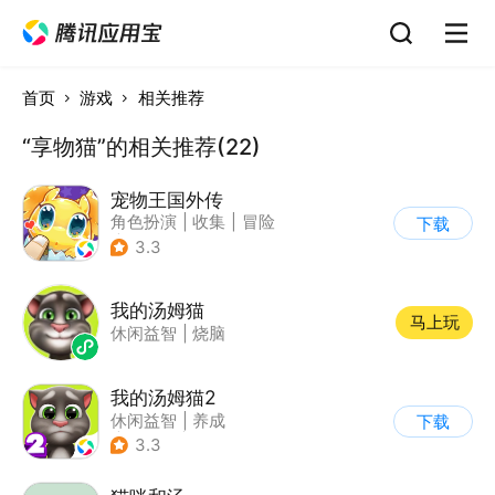
首页
游戏
相关推荐
“享物猫”的相关推荐(22)
宠物王国外传
角色扮演
|
收集
|
冒险
下载
|
宠物
3.3
我的汤姆猫
马上玩
休闲益智
|
烧脑
我的汤姆猫2
休闲益智
|
养成
下载
|
汤姆猫
|
儿童游戏
3.3