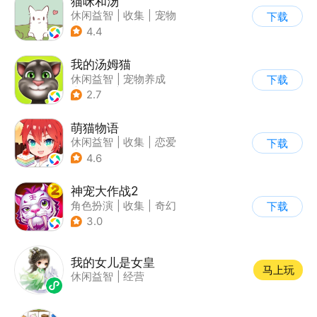
猫咪和汤
休闲益智
|
收集
|
宠物
下载
|
治愈
4.4
我的汤姆猫
休闲益智
|
宠物养成
下载
|
汤姆猫
|
儿童游戏
2.7
萌猫物语
休闲益智
|
收集
|
恋爱
下载
|
女性向
4.6
神宠大作战2
角色扮演
|
收集
|
奇幻
下载
|
宠物
3.0
我的女儿是女皇
马上玩
休闲益智
|
经营