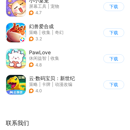
小小桌宠
屏幕工具
|
宠物
下载
4.7
幻兽爱合成
策略
|
收集
|
奇幻
下载
|
卡通
3.2
PawLove
休闲益智
|
收集
下载
|
居家生活
|
宠物
4.8
云·数码宝贝：新世纪
策略
|
卡牌
|
动漫改编
下载
|
数码宝贝
4.0
联系我们