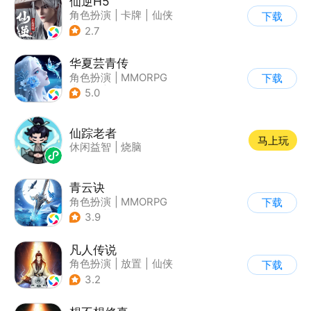
仙逆H5
角色扮演
|
卡牌
|
仙侠
下载
|
中国风
2.7
华夏芸青传
角色扮演
|
MMORPG
下载
|
仙侠
|
中国风
5.0
仙踪老者
马上玩
休闲益智
|
烧脑
青云诀
角色扮演
|
MMORPG
下载
|
仙侠
|
自由交易
3.9
凡人传说
角色扮演
|
放置
|
仙侠
下载
|
文字游戏
3.2