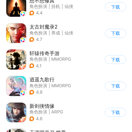
想不想修真
角色扮演
|
挂机
|
仙侠
下载
|
文字游戏
4.4
太古封魔录2
角色扮演
|
养成
|
仙侠
下载
|
自由交易
4.7
轩辕传奇手游
角色扮演
|
MMORPG
下载
|
神话
|
山海经
4.1
逍遥九歌行
角色扮演
|
MMORPG
下载
|
仙侠
|
自由交易
4.8
新剑侠情缘
角色扮演
|
ARPG
下载
|
武侠
|
剑侠情缘
4.6