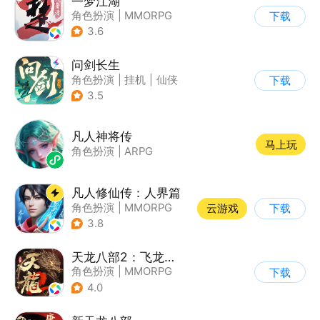
一梦江湖
角色扮演
|
MMORPG
下载
|
武侠
|
捏脸
3.6
问剑长生
角色扮演
|
挂机
|
仙侠
下载
|
剧情
3.5
凡人神将传
马上玩
角色扮演
|
ARPG
凡人修仙传：人界篇
角色扮演
|
MMORPG
云游戏
下载
|
仙侠
|
开放世界
3.8
天龙八部2：飞龙战天
角色扮演
|
MMORPG
下载
|
武侠
|
金庸
4.0