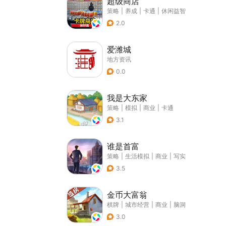
超级商店
策略
|
养成
|
卡通
|
休闲益智
2.0
爱潍城
地方资讯
0.0
我是大东家
策略
|
模拟
|
商业
|
卡通
3.1
谁是首富
策略
|
生活模拟
|
商业
|
写实
3.5
金币大富翁
棋牌
|
城市经营
|
商业
|
脑洞
3.0