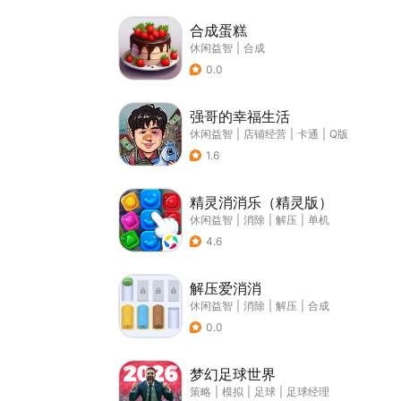
合成蛋糕
休闲益智
|
合成
0.0
强哥的幸福生活
休闲益智
|
店铺经营
|
卡通
|
Q版
1.6
精灵消消乐（精灵版）
休闲益智
|
消除
|
解压
|
单机
4.6
解压爱消消
休闲益智
|
消除
|
解压
|
合成
0.0
梦幻足球世界
策略
|
模拟
|
足球
|
足球经理