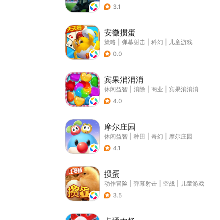
3.1
安徽掼蛋
策略
|
弹幕射击
|
科幻
|
儿童游戏
0.0
宾果消消消
休闲益智
|
消除
|
商业
|
宾果消消消
4.0
摩尔庄园
休闲益智
|
种田
|
奇幻
|
摩尔庄园
4.1
掼蛋
动作冒险
|
弹幕射击
|
空战
|
儿童游戏
3.5