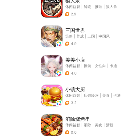
狼人杀
休闲益智
|
解谜
|
推理
|
狼人杀
2.9
三国世界
策略
|
养成
|
三国
|
中国风
4.9
美美小店
休闲益智
|
换装
|
女性向
|
卡通
4.0
小镇大厨
休闲益智
|
店铺经营
|
美食
|
卡通
3.2
消除烧烤串
休闲益智
|
消除
|
美食
|
清新
0.0