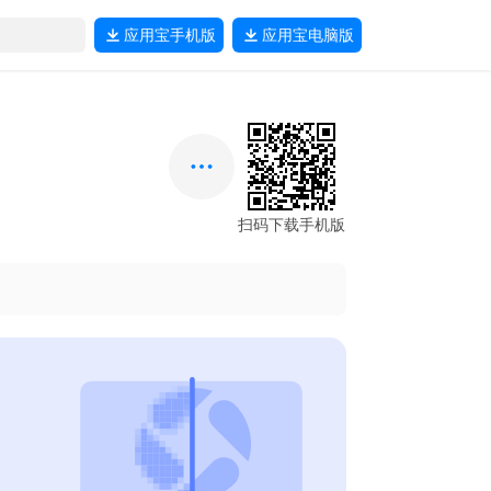
应用宝
手机版
应用宝
电脑版
扫码下载手机版