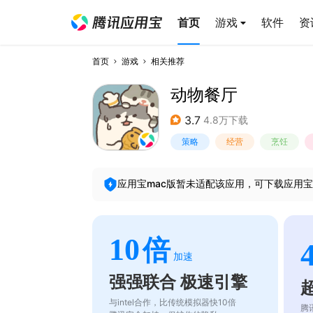
首页
游戏
软件
资
首页
游戏
相关推荐
动物餐厅
3.7
4.8万下载
策略
经营
烹饪
应用宝mac版暂未适配该应用，可下载应用宝
10
倍
加速
强强联合 极速引擎
与intel合作，比传统模拟器快10倍
腾