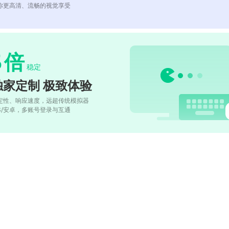
你更高清、流畅的视觉享受
5
倍
稳定
独家定制 极致体验
定性、响应速度，远超传统模拟器
OS/安卓，多账号登录与互通