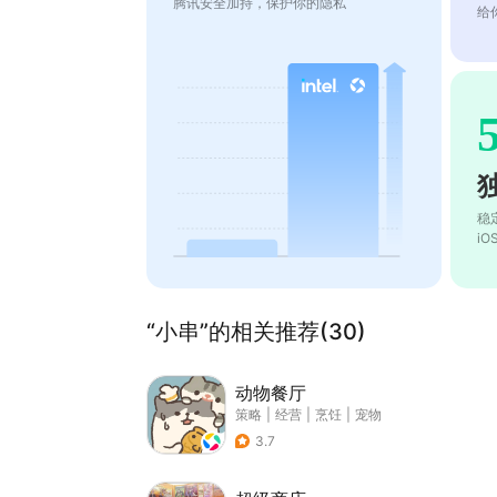
腾讯安全加持，保护你的隐私
给
稳
i
“小串”的相关推荐(30)
动物餐厅
策略
|
经营
|
烹饪
|
宠物
3.7