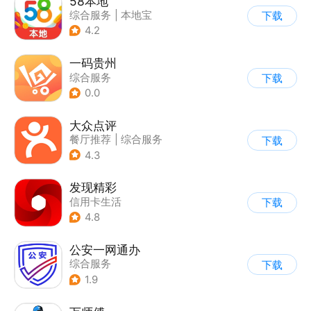
58本地
综合服务
|
本地宝
下载
4.2
一码贵州
综合服务
下载
0.0
大众点评
餐厅推荐
|
综合服务
下载
4.3
发现精彩
信用卡生活
下载
4.8
公安一网通办
综合服务
下载
|
业务咨询办理
1.9
|
政企业务