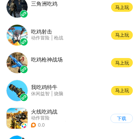
三角洲吃鸡
马上玩
吃鸡射击
马上玩
动作冒险
|
枪战
吃鸡枪神战场
马上玩
我吃鸡特牛
马上玩
休闲益智
|
烧脑
火线吃鸡战
动作冒险
下载
|
第一人称射击
|
军事
0.0
|
战术竞技