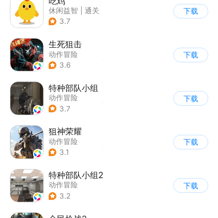
吃鸡
休闲益智
|
通关
下载
3.7
生死狙击
动作冒险
下载
|
第一人称射击
|
枪战
3.6
|
战术竞技
特种部队小组
动作冒险
下载
|
第一人称射击
|
枪战
3.7
|
写实
狙神荣耀
动作冒险
下载
|
第一人称射击
|
枪战
3.1
|
写实
特种部队小组2
动作冒险
下载
|
第一人称射击
|
枪战
3.2
|
写实