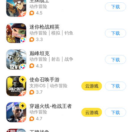
王牌战士
动作冒险
下载
|
第一人称射击
|
枪战
4.5
|
5v5
迷你枪战精英
动作冒险
|
模拟
|
钓鱼
下载
|
童年
3.3
巅峰坦克
动作冒险
|
射击
|
战争
下载
|
战术竞技
4.3
使命召唤手游
支持iOS
|
动作冒险
云游戏
下载
|
第一人称射击
|
军事
3.7
穿越火线-枪战王者
动作冒险
云游戏
下载
|
第一人称射击
|
枪战
4.7
|
穿越火线