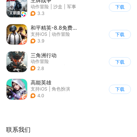
王牌战争
动作冒险
|
沙盒
|
军事
下载
|
开放世界
3.3
和平精英-8.8免费领20连抽
支持iOS
|
动作冒险
下载
|
PvP
|
枪战
3.9
三角洲行动
动作冒险
下载
|
第一人称射击
|
枪战
2.8
|
战术竞技
高能英雄
支持iOS
|
角色扮演
下载
|
第三人称射击
|
科幻
4.0
联系我们