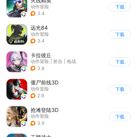
火线精英
动作冒险
下载
|
第一人称射击
|
枪战
3.4
|
写实
远光84
动作冒险
下载
|
第一人称射击
|
枪战
3.4
|
战术竞技
卡拉彼丘
动作冒险
|
射击
|
枪战
下载
|
美少女
3.8
僵尸前线3D
动作冒险
下载
|
第三人称射击
|
末日
2.9
|
写实
抢滩登陆3D
动作冒险
下载
|
第一人称射击
|
枪战
3.9
|
抢滩登陆