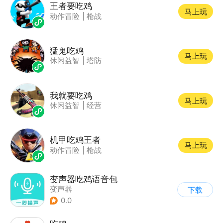
王者要吃鸡
马上玩
动作冒险
|
枪战
猛鬼吃鸡
马上玩
休闲益智
|
塔防
我就要吃鸡
马上玩
休闲益智
|
经营
机甲吃鸡王者
马上玩
动作冒险
|
枪战
变声器吃鸡语音包
变声器
下载
0.0