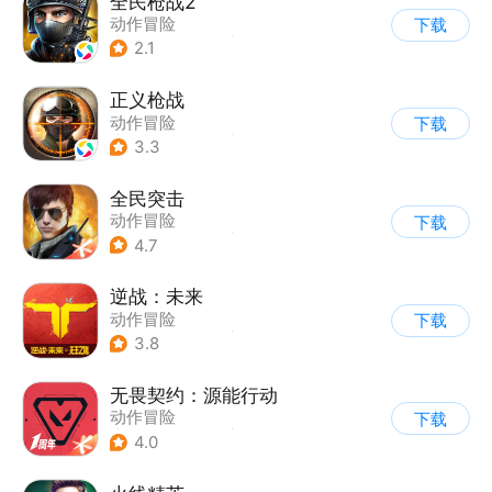
全民枪战2
动作冒险
下载
|
第一人称射击
|
枪战
2.1
|
二次元
正义枪战
动作冒险
下载
|
第一人称射击
|
枪战
3.3
|
战术竞技
全民突击
动作冒险
下载
|
第三人称射击
|
枪战
4.7
|
战术竞技
逆战：未来
动作冒险
下载
|
第一人称射击
|
科幻
3.8
|
战术竞技
无畏契约：源能行动
动作冒险
下载
|
第一人称射击
|
枪战
4.0
|
5v5