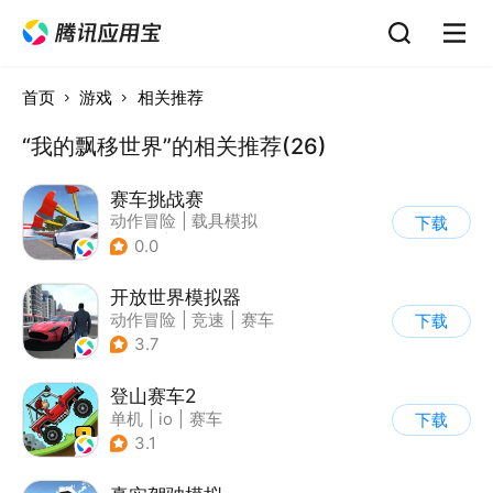
首页
游戏
相关推荐
“我的飘移世界”的相关推荐(26)
赛车挑战赛
动作冒险
|
载具模拟
下载
|
汽车
|
写实
0.0
开放世界模拟器
动作冒险
|
竞速
|
赛车
下载
|
开放世界
3.7
登山赛车2
单机
|
io
|
赛车
下载
|
欧美风
3.1