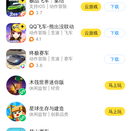
极品飞车：集结
支持iOS
|
动作冒险
云游戏
下载
|
竞速
|
赛车
3.7
QQ飞车-熊出没联动
动作冒险
|
竞速
|
飞车
云游戏
下载
|
漂移
4.1
终极赛车
动作冒险
|
竞速
|
赛车
下载
3.6
木筏世界迷你版
马上玩
休闲益智
|
经营
星球生存与建造
马上玩
休闲益智
|
创新品类