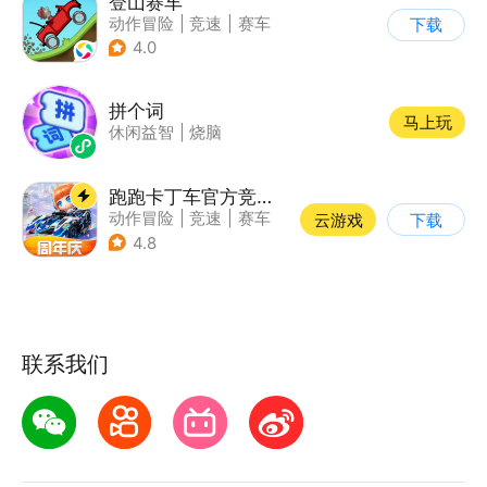
登山赛车
动作冒险
|
竞速
|
赛车
下载
|
卡通
4.0
拼个词
马上玩
休闲益智
|
烧脑
跑跑卡丁车官方竞速版
动作冒险
|
竞速
|
赛车
云游戏
下载
|
跑跑卡丁车
4.8
联系我们