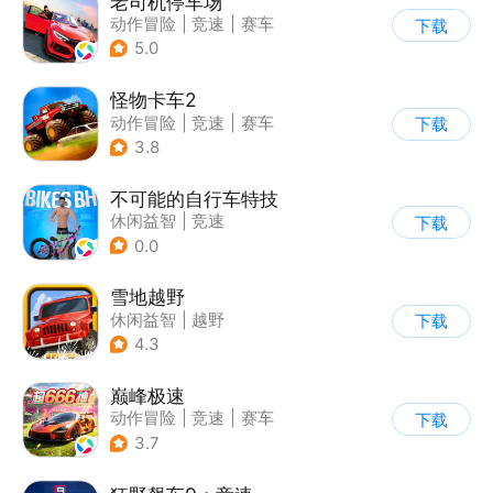
老司机停车场
动作冒险
|
竞速
|
赛车
下载
|
写实
5.0
怪物卡车2
动作冒险
|
竞速
|
赛车
下载
|
卡通
3.8
不可能的自行车特技
休闲益智
|
竞速
下载
|
自行车
|
写实
0.0
雪地越野
休闲益智
|
越野
下载
|
横版过关
4.3
巅峰极速
动作冒险
|
竞速
|
赛车
下载
|
漂移
3.7