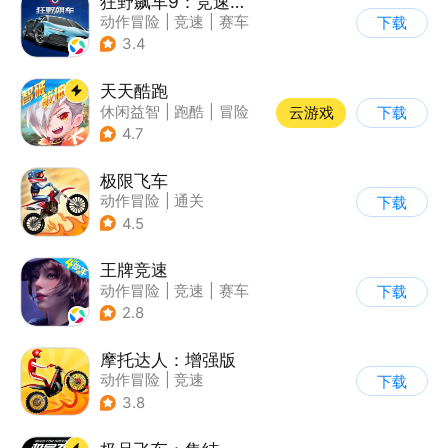
狂野飙车9：竞速传奇
动作冒险
|
竞速
|
赛车
下载
|
狂野飙车
3.4
天天酷跑
休闲益智
|
跑酷
|
冒险
云游戏
下载
|
萌系
4.7
极限飞车
动作冒险
|
通关
下载
|
摩托车
|
横版过关
4.5
王牌竞速
动作冒险
|
竞速
|
赛车
下载
|
漂移
2.8
摩托达人：增强版
动作冒险
|
竞速
下载
|
摩托车
|
卡通
3.8