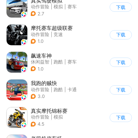
真实驾驶模拟
动作冒险
|
模拟
|
赛车
下载
|
漂移
2.7
摩托赛车超级联赛
动作冒险
|
竞速
下载
|
摩托车
|
挑战赛
1.0
飙速车神
休闲益智
|
跑酷
|
赛车
下载
|
漂移
1.0
我跑的贼快
动作冒险
|
跑酷
|
卡通
下载
3.0
真实摩托锦标赛
动作冒险
|
模拟
下载
|
摩托车
|
写实
4.5