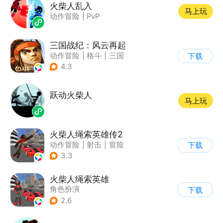
火柴人乱入
马上玩
动作冒险
|
PvP
三国战纪：风云再起
动作冒险
|
格斗
|
三国
下载
|
横版过关
4.3
跃动火柴人
马上玩
火柴人绳索英雄传2
动作冒险
|
射击
|
冒险
下载
|
开放世界
3.3
火柴人绳索英雄
角色扮演
下载
|
第三人称射击
2.6
|
火柴人
|
动作冒险