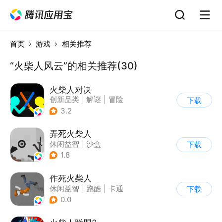
首页
游戏
相关推荐
“火柴人风云”的相关推荐(30)
火柴人对决
创新品类
|
解谜
|
冒险
下载
|
挑战破纪录
3.2
弄死火柴人
休闲益智
|
沙盒
下载
|
火柴人
1.8
作死火柴人
休闲益智
|
跑酷
|
卡通
下载
|
62游戏
0.0