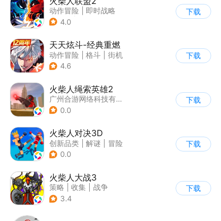
火柴人联盟2
动作冒险
|
即时战略
下载
|
冒险
|
横版过关
4.0
天天炫斗-经典重燃
动作冒险
|
格斗
|
街机
下载
|
动漫
4.6
火柴人绳索英雄2
广州合游网络科技有限公司
下载
0.0
火柴人对决3D
创新品类
|
解谜
|
冒险
下载
|
挑战破纪录
0.0
火柴人大战3
策略
|
收集
|
战争
下载
|
火柴人
3.4