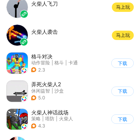
火柴人飞刀
马上玩
火柴人袭击
马上玩
格斗对决
动作冒险
|
格斗
|
卡通
下载
2.3
弄死火柴人2
休闲益智
|
沙盒
下载
5.0
火柴人神话战场
策略
|
塔防
|
火柴人
下载
|
休闲益智
4.3