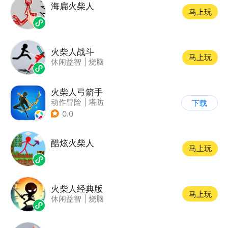
海扁火柴人
马上玩
火柴人战斗
马上玩
休闲益智
|
烧脑
火柴人弓箭手
动作冒险
|
塔防
下载
|
火柴人
|
休闲益智
0.0
酷炫火柴人
马上玩
火柴人经典版
马上玩
休闲益智
|
烧脑