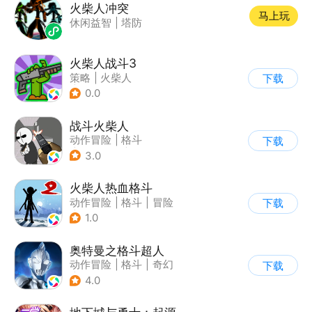
火柴人冲突
马上玩
休闲益智
|
塔防
火柴人战斗3
策略
|
火柴人
下载
|
指动网络
0.0
战斗火柴人
动作冒险
|
格斗
下载
|
横版过关
|
热血
3.0
火柴人热血格斗
动作冒险
|
格斗
|
冒险
下载
|
火柴人
1.0
奥特曼之格斗超人
动作冒险
|
格斗
|
奇幻
下载
|
奥特曼
4.0