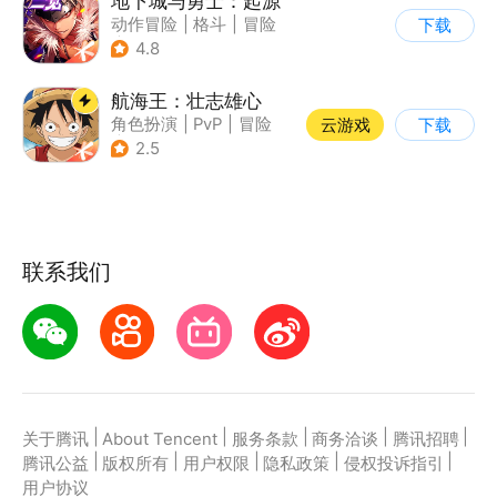
地下城与勇士：起源
动作冒险
|
格斗
|
冒险
下载
|
地下城与勇士
4.8
航海王：壮志雄心
角色扮演
|
PvP
|
冒险
云游戏
下载
|
航海
2.5
联系我们
|
|
|
|
|
关于腾讯
About Tencent
服务条款
商务洽谈
腾讯招聘
|
|
|
|
|
腾讯公益
版权所有
用户权限
隐私政策
侵权投诉指引
用户协议