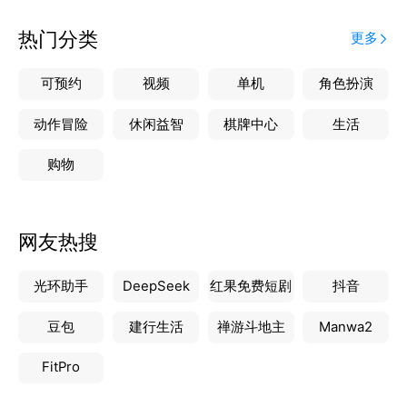
意向强烈，重点跟，上首屏，最后加入快目标。
潜在客户要影响，老客户不能忘，周期购买，转介绍，
热门分类
更多
口碑影响很可靠。
快目标：前所未有的目标拆分落实到业务
可预约
视频
单机
角色扮演
快行动：全方位立体打造超级行动
语音识别显文字，立即可以发待办。图片、位置、视
动作冒险
休闲益智
棋牌中心
生活
频、收付款，加入日历可提醒，更可循环。
购物
客户视图超级界面：
数据全，跟踪记录全复盘，业务信息都可编。目标、上
网友热搜
首屏任你选，同时还可有讨论。
客户雷达：提前判断，精准打击
光环助手
DeepSeek
红果免费短剧
抖音
价值标定，做预测，定性、定级、再定量。
业务特征，手机都可编，一对一精准营销真方便。
豆包
建行生活
禅游斗地主
Manwa2
下步事务点一点，快速，有效，人人赞。
FitPro
RFM分析：后台大数据计算，销售省时省力
关于“我们”的分享：社交传播一键触发