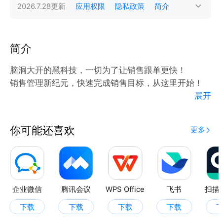
2026.7.28
更新
应用权限
隐私政策
简介
简介
脑洞大开的黑科技，一切为了让销售跟单更快！
销售管理新纪元，快速完成销售目标，从这里开始！
展开
首屏：完美8小时轻松变销冠
催款、签约；跟单转化；需求培养；自我提升，3,3,1,1
你可能还喜欢
更多
最合理的销售时间管理。
核心超级快：快客户+快目标+快行动+快协作
快客户：自动触发式客户分阶段管理。循序渐进，跟单
有方。
企业微信
腾讯会议
WPS Office
飞书
扫描
需求培养，批量影响。
下载
下载
下载
下载
有需求，逐个跟。