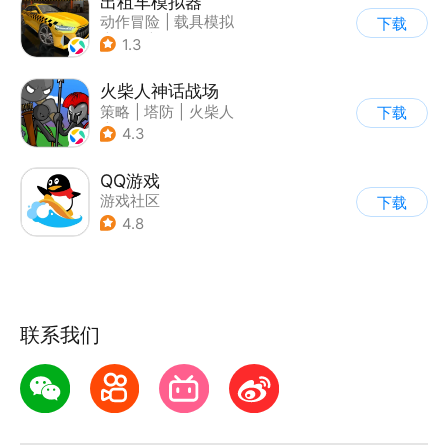
出租车模拟器
动作冒险
|
载具模拟
下载
|
汽车
|
写实
1.3
火柴人神话战场
策略
|
塔防
|
火柴人
下载
|
休闲益智
4.3
QQ游戏
游戏社区
下载
4.8
联系我们