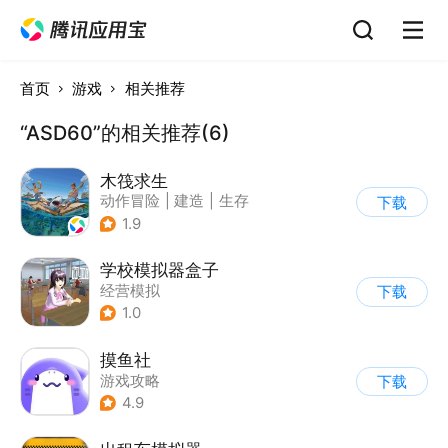
首页
游戏
相关推荐
“ASD60”的相关推荐(6)
木筏求生
动作冒险
|
建造
|
生存
下载
|
写实
1.9
学校模拟器盒子
经营模拟
下载
1.0
摸鱼社
游戏攻略
下载
4.9