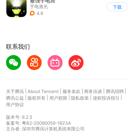
最强手电筒
手电激光
下载
4.9
联系我们
|
|
|
|
|
关于腾讯
About Tencent
服务条款
商务洽谈
腾讯招聘
|
|
|
|
|
腾讯公益
版权所有
用户权限
隐私政策
侵权投诉指引
用户协议
版本号:
9.2.5
备案号: 粤B2-20090059-1623A
主办者: 深圳市腾讯计算机系统有限公司