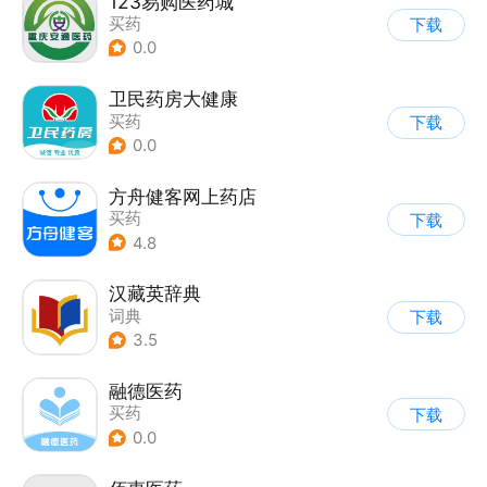
123易购医药城
买药
下载
0.0
卫民药房大健康
买药
下载
0.0
方舟健客网上药店
买药
下载
4.8
汉藏英辞典
词典
下载
3.5
融德医药
买药
下载
0.0