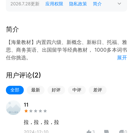
2026.7.28
更新
应用权限
隐私政策
简介
简介
【海量教材】内置四六级、新概念、新标日、托福、雅
思、商务英语、出国留学等经典教材， 1000多本词书
任你挑选。
展开
【海量题库】同步教材知识，巩固课内基础；配套同步
听说练习及高仿真模拟试题。
用户评论(
2
)
【专项练习】涵盖了词汇、语法、听力、口语、阅读和
写作等多个方面，通过这些方面的专项练习，可以全面
全部
最新
好评
中评
差评
提高英语综合运用能力。
【课外拓展】内置关于留学的相关知识，教你更好的学
11
习雅思。
拉，拉，拉，拉
2024-12-10
3
0