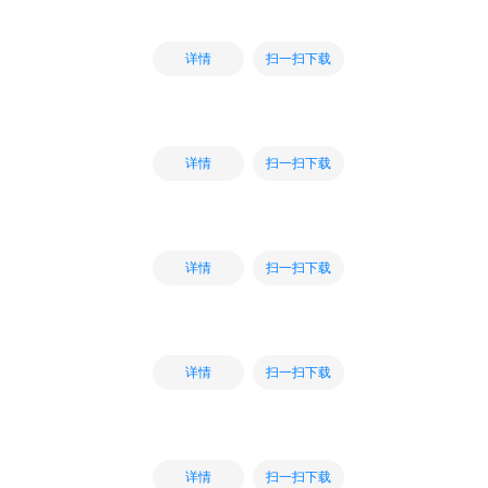
扫一扫下载
详情
扫一扫下载
详情
扫一扫下载
详情
扫一扫下载
详情
扫一扫下载
详情