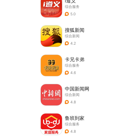
i遵义
综合服务
5.0
搜狐新闻
综合新闻
4.2
卡兄卡弟
综合服务
4.6
中国新闻网
综合新闻
4.8
鲁班到家
综合服务
4.8