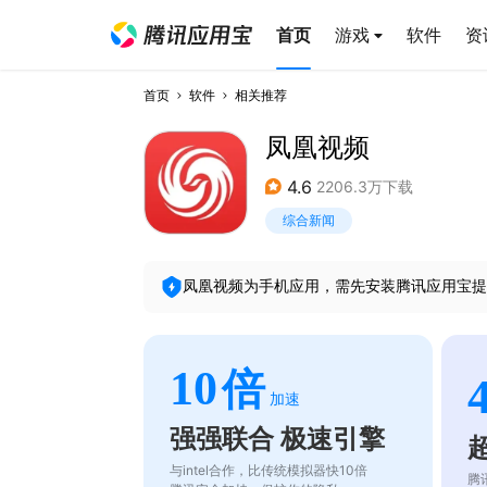
首页
游戏
软件
资
首页
软件
相关推荐
凤凰视频
4.6
2206.3万下载
综合新闻
凤凰视频
为手机应用，需先安装腾讯应用宝提
10
倍
加速
强强联合 极速引擎
与intel合作，比传统模拟器快10倍
腾