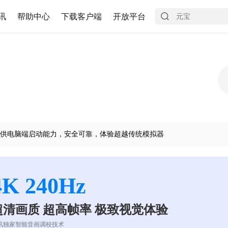
讯
帮助中心
下载客户端
开放平台
供电脑端启动能力，安全可靠，体验超越传统模拟器
4K 240Hz
超清画质 超高帧率 极致视觉体验
讯独家智能音画调校技术