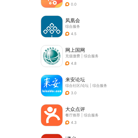
0.0
凤凰会
综合服务
4.5
网上国网
充值缴费
|
综合服务
4.8
来安论坛
综合社区/论坛
|
综合服务
3.0
大众点评
餐厅推荐
|
综合服务
4.3