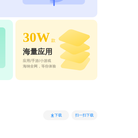
30W
款
海量应用
应用/手游/小游戏
海纳全网，等你体验
扫一扫下载
下载