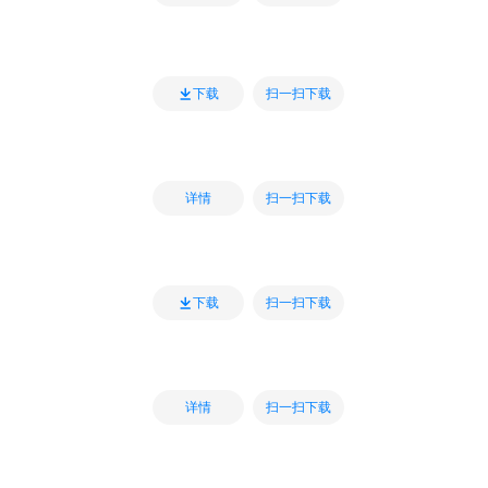
扫一扫下载
下载
扫一扫下载
详情
扫一扫下载
下载
扫一扫下载
详情