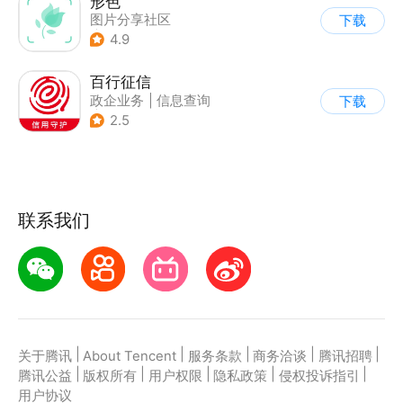
形色
图片分享社区
下载
|
信息查询
4.9
百行征信
政企业务
|
信息查询
下载
|
业务咨询办理
2.5
联系我们
|
|
|
|
|
关于腾讯
About Tencent
服务条款
商务洽谈
腾讯招聘
|
|
|
|
|
腾讯公益
版权所有
用户权限
隐私政策
侵权投诉指引
用户协议