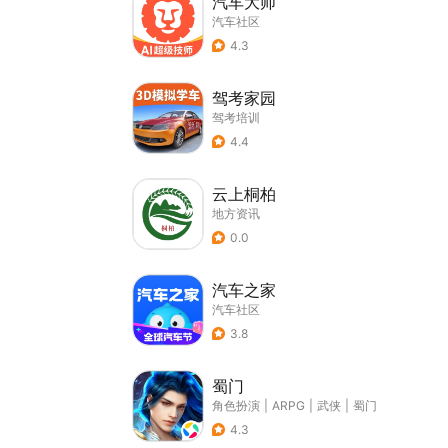
汽车大师
汽车社区
4.3
驾考家园
驾考培训
4.4
云上桐柏
地方资讯
0.0
汽车之家
汽车社区
3.8
蜀门
角色扮演
|
ARPG
|
武侠
|
蜀门
4.3