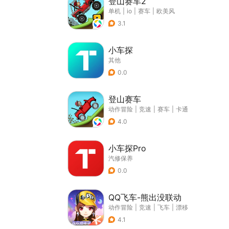
登山赛车2
单机
|
io
|
赛车
|
欧美风
3.1
小车探
其他
0.0
登山赛车
动作冒险
|
竞速
|
赛车
|
卡通
4.0
小车探Pro
汽修保养
0.0
QQ飞车-熊出没联动
动作冒险
|
竞速
|
飞车
|
漂移
4.1