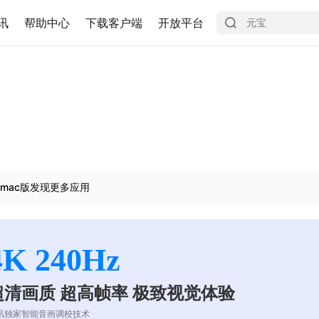
讯
帮助中心
下载客户端
开放平台
mac版发现更多应用
4K 240Hz
超清画质 超高帧率 极致视觉体验
讯独家智能音画调校技术