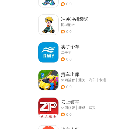
0.0
冲冲冲超级送
同城配送
0.0
卖了个车
二手车
0.0
挪车出库
休闲益智
|
通关
|
汽车
|
卡通
0.0
云上镇平
休闲益智
|
养成
|
写实
0.0