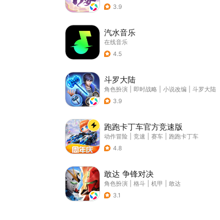
3.9
汽水音乐
在线音乐
4.5
斗罗大陆
角色扮演
|
即时战略
|
小说改编
|
斗罗大陆
3.9
跑跑卡丁车官方竞速版
动作冒险
|
竞速
|
赛车
|
跑跑卡丁车
4.8
敢达 争锋对决
角色扮演
|
格斗
|
机甲
|
敢达
3.1