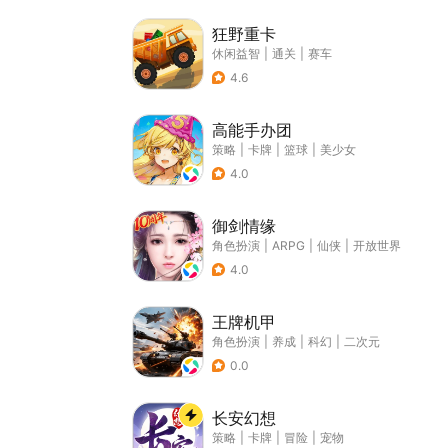
狂野重卡
休闲益智
|
通关
|
赛车
4.6
高能手办团
策略
|
卡牌
|
篮球
|
美少女
4.0
御剑情缘
角色扮演
|
ARPG
|
仙侠
|
开放世界
4.0
王牌机甲
角色扮演
|
养成
|
科幻
|
二次元
0.0
长安幻想
策略
|
卡牌
|
冒险
|
宠物