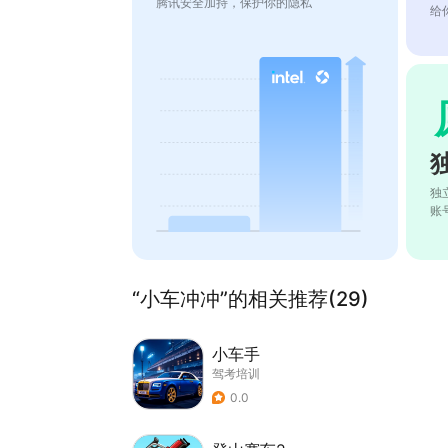
腾讯安全加持，保护你的隐私
给
独
账
“小车冲冲”的相关推荐(29)
小车手
驾考培训
0.0