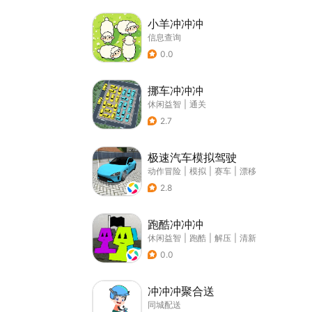
小羊冲冲冲
信息查询
0.0
挪车冲冲冲
休闲益智
|
通关
2.7
极速汽车模拟驾驶
动作冒险
|
模拟
|
赛车
|
漂移
2.8
跑酷冲冲冲
休闲益智
|
跑酷
|
解压
|
清新
0.0
冲冲冲聚合送
同城配送