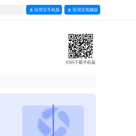
应用宝
手机版
应用宝
电脑版
扫码下载手机版