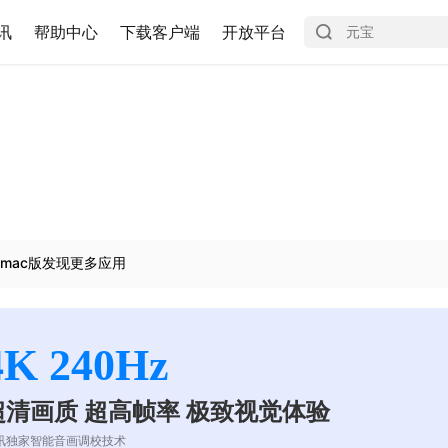
讯
帮助中心
下载客户端
开放平台
mac版发现更多应用
4K 240Hz
超清画质 超高帧率 极致视觉体验
讯独家智能音画调校技术