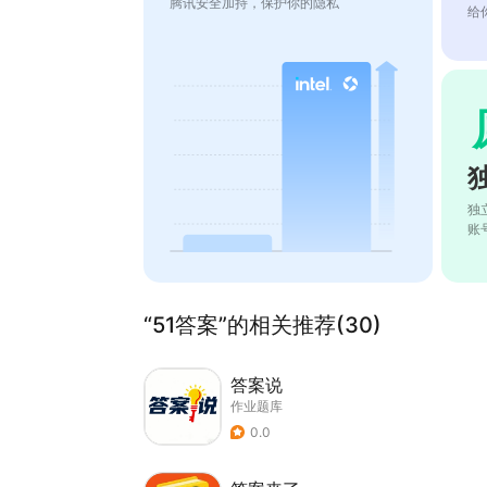
腾讯安全加持，保护你的隐私
给
独
账
“51答案”的相关推荐(30)
答案说
作业题库
0.0