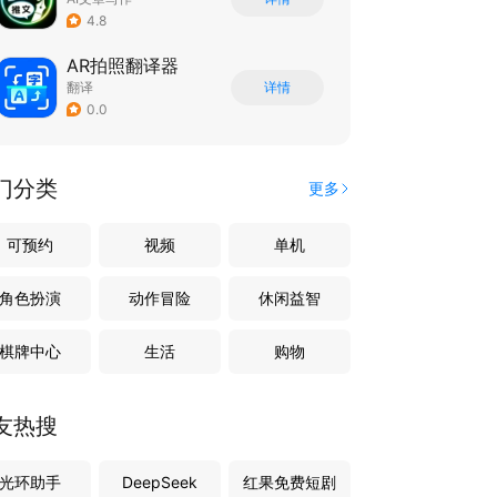
4.8
AR拍照翻译器
翻译
详情
0.0
门分类
更多
可预约
视频
单机
角色扮演
动作冒险
休闲益智
棋牌中心
生活
购物
友热搜
光环助手
DeepSeek
红果免费短剧