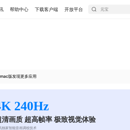
讯
帮助中心
下载客户端
开放平台
mac版发现更多应用
4K 240Hz
超清画质 超高帧率 极致视觉体验
讯独家智能音画调校技术