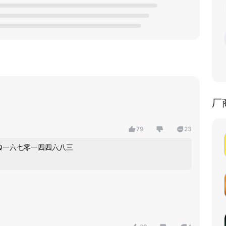
厂
79
23
Q一六七零一四四六八三