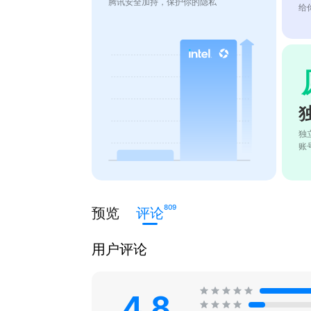
腾讯安全加持，保护你的隐私
给
独
账
809
预览
评论
用户评论
4.8