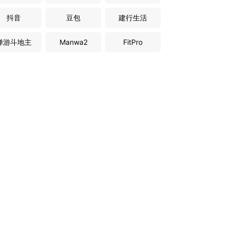
抖音
豆包
建行生活
禅游斗地主
Manwa2
FitPro