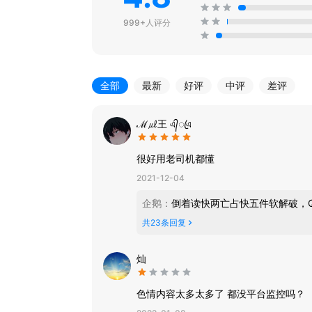
999+人评分
全部
最新
好评
中评
差评
ℳ㎕王 এ᭄ꦿএ
很好用老司机都懂
2021-12-04
企鹅
：
倒着读快两亡占快五件软解破，
共
23
条回复
灿
色情内容太多太多了 都没平台监控吗？