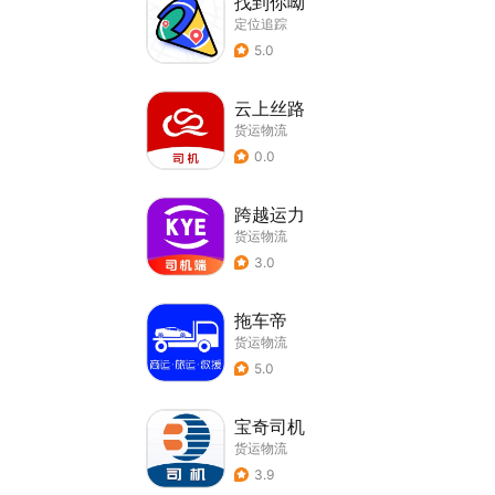
找到你呦
定位追踪
5.0
云上丝路
货运物流
0.0
跨越运力
货运物流
3.0
拖车帝
货运物流
5.0
宝奇司机
货运物流
3.9