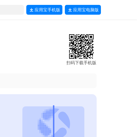
应用宝
手机版
应用宝
电脑版
扫码下载手机版