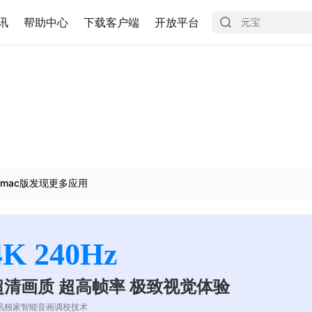
讯
帮助中心
下载客户端
开放平台
mac版发现更多应用
4K 240Hz
超清画质 超高帧率 极致视觉体验
讯独家智能音画调校技术