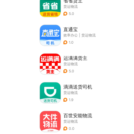
省省货主
货运物流
5.0
直通宝
效率办公
|
货运物流
1.0
运满满货主
货运物流
5.0
滴滴送货司机
货运物流
1.9
百世安能物流
货运物流
0.0