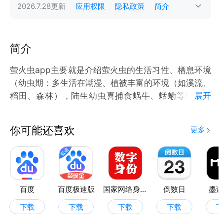
2026.7.28
更新
应用权限
隐私政策
简介
简介
萤火虫app主要就是介绍萤火虫的生活习性、栖息环境
（幼虫期：多生活在潮湿、植被丰富的环境（如溪流、
稻田、森林），陆生幼虫喜捕食蜗牛、蛞蝓等软体动
展开
物，水生幼虫以水中小型动物为食。）萤火虫的主要种
类等功能。
你可能还喜欢
更多
百度
百度极速版
国家网络身份认证
倒数日
墨
下载
下载
下载
下载