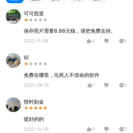
3. 证件照换装
4. 美颜证件照
可可西里
【AI自动抠图】
保存照片需要8.88元钱，请把免费去掉。
自动实现完美扣图，证件照制作；
2022-11-09
4
0
抠背景取人像，连发丝效果都完美无损，实现精细证件
照制作过程；
叩
根据不同模式精准化抠图，不会出现边缘模糊的情况;
自动校正光线水平、色调模式，给您更完美成像状态，
帮助您随时随地，轻松拍摄到合格正规，自然美颜的高
免费在哪里，坑死人不偿命的软件
清证件照！
2023-08-15
1
0
海量证件照规格尺寸，支持自定义规格
惜时刻金
教师资格考试、计算机等级考试等各类资格证报名考
试，图像信息采集或是各国签证制作，600多种证件照
挺好的的
规格满足您的各类拍摄场景需求；只需设置像素尺寸，
文件大小，分辨率，三步获取任意规格，您想要的我们
2022-10-29
0
0