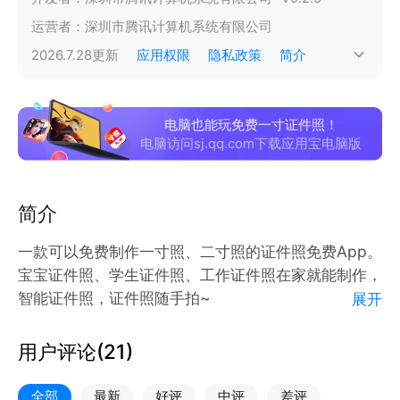
运营者：
深圳市腾讯计算机系统有限公司
2026.7.28
更新
应用权限
隐私政策
简介
电脑也能玩免费一寸证件照！
电脑访问sj.qq.com下载应用宝电脑版
简介
一款可以免费制作一寸照、二寸照的证件照免费App。
宝宝证件照、学生证件照、工作证件照在家就能制作，
智能证件照，证件照随手拍~
展开
【免费证件照处理】：
用户评论(
21
)
1. 证件照裁剪
2. 证件照换底
全部
最新
好评
中评
差评