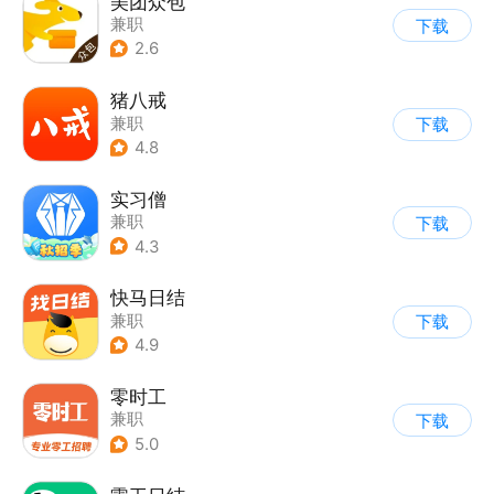
美团众包
兼职
下载
2.6
猪八戒
兼职
下载
4.8
实习僧
兼职
下载
4.3
快马日结
兼职
下载
4.9
零时工
兼职
下载
5.0