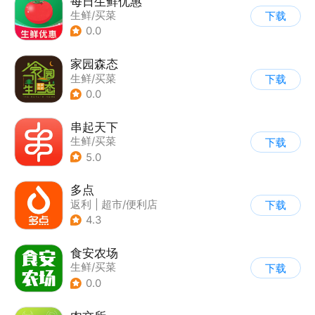
每日生鲜优惠
生鲜/买菜
下载
0.0
家园森态
生鲜/买菜
下载
0.0
串起天下
生鲜/买菜
下载
5.0
多点
返利
|
超市/便利店
下载
|
生鲜/买菜
4.3
食安农场
生鲜/买菜
下载
0.0