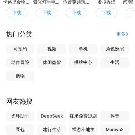
卡路里食物热量计算器软件
紫光灯手电筒
位置穿越玩家助手
虚拟香烟
下载
下载
下载
下载
热门分类
更多
可预约
视频
单机
角色扮演
动作冒险
休闲益智
棋牌中心
生活
购物
网友热搜
光环助手
DeepSeek
红果免费短剧
抖音
豆包
建行生活
禅游斗地主
Manwa2