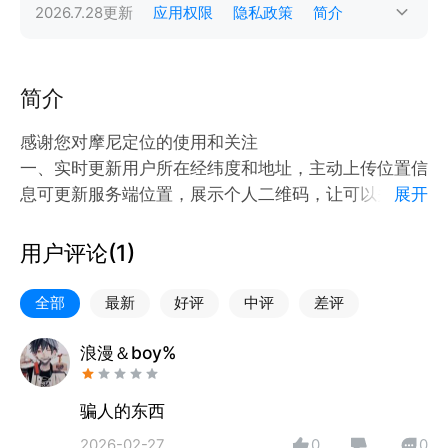
2026.7.28
更新
应用权限
隐私政策
简介
简介
感谢您对摩尼定位的使用和关注
一、实时更新用户所在经纬度和地址，主动上传位置信
息可更新服务端位置，展示个人二维码，让可以关注的
展开
用户关注。
二、通过扫一扫，关注二维码用户，即可获得对方的地
用户评论(
1
)
理位置。
三、几个与地理位置相关的小工具。
全部
最新
好评
中评
差评
浪漫＆boy%
骗人的东西
2026-02-27
0
0