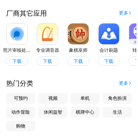
【萌宠记事本】记录宠物的日常事项和重要事件。
【萌宠洗澡记录】跟踪宠物洗澡的时间和频率，帮助维
厂商其它应用
更多
护宠物。
照片审核处理工具
专业调音器
象棋巫师
会计刷题
转
下载
下载
下载
下载
热门分类
更多
可预约
视频
单机
角色扮演
动作冒险
休闲益智
棋牌中心
生活
购物