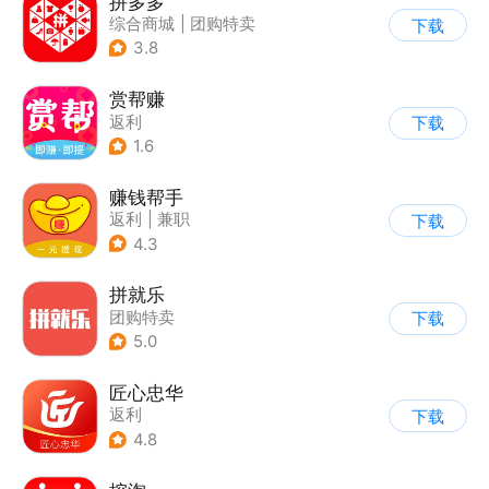
拼多多
综合商城
|
团购特卖
下载
3.8
赏帮赚
返利
下载
1.6
赚钱帮手
返利
|
兼职
下载
4.3
拼就乐
团购特卖
下载
5.0
匠心忠华
返利
下载
4.8