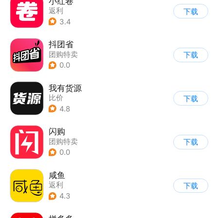
小红卷
返利
下载
3.4
抖团省
团购特卖
下载
0.0
我有货源
比价
下载
4.8
闪购
团购特卖
下载
0.0
咸鱼
返利
下载
4.3