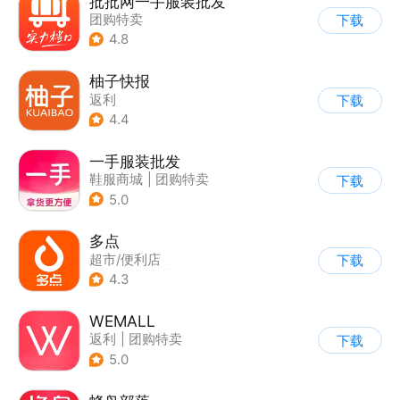
批批网一手服装批发
团购特卖
下载
4.8
柚子快报
返利
下载
4.4
一手服装批发
鞋服商城
|
团购特卖
下载
5.0
多点
超市/便利店
下载
|
生鲜/买菜
|
返利
4.3
WEMALL
返利
|
团购特卖
下载
5.0