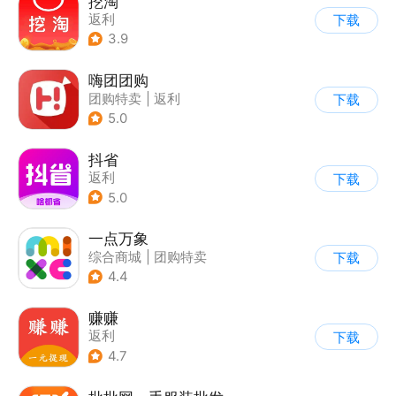
挖淘
返利
下载
3.9
嗨团团购
团购特卖
|
返利
下载
5.0
抖省
返利
下载
5.0
一点万象
综合商城
|
团购特卖
下载
4.4
赚赚
返利
下载
4.7