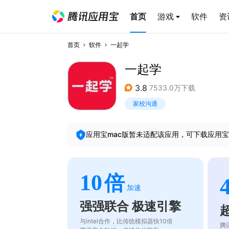
首页
游戏
软件
资
首页
软件
一起学
一起学
3.8
7533.0万下载
家校沟通
应用宝mac版暂未适配该应用，可下载应用宝
10
倍
加速
强强联合 极速引擎
与intel合作，比传统模拟器快10倍
腾