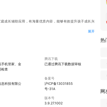
家庭成长辅助应用，有海量优质内容，能够有效提升孩子成长兴
展开
热
子成长动态
薄弱环节，逐个击破；
腾讯下载
的德育习惯；
讯手机管家、金
已通过腾讯下载数据审核
主性和幸福感；
霸检查
强，带孩子诵读经典，传承文化
备案号
兴趣和习惯，能力提升看得见；
信息科技有限公
沪ICP备13031855
，让孩子开阔眼界，爱上思考
号-31A
网
浸入式学习让口语练习不再枯燥；
课文＋语音测评，让孩子听得懂，说得出，记得牢。
版本号
3.9.27.1002