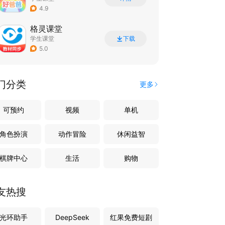
4.9
格灵课堂
学生课堂
下载
5.0
门分类
更多
可预约
视频
单机
角色扮演
动作冒险
休闲益智
棋牌中心
生活
购物
友热搜
光环助手
DeepSeek
红果免费短剧