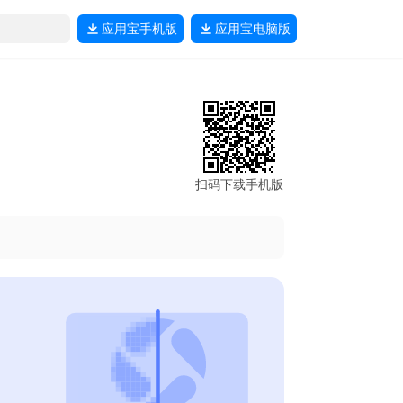
应用宝
手机版
应用宝
电脑版
扫码下载手机版