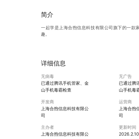
简介
一起学是上海合煦信息科技有限公司旗下的一款
趣。
功能简介：
【掌握孩子校内情况】
校内报告：校内作业和能力测评反馈，随时查看孩
详细信息
错题本：系统自动记录孩子的错题情况，找出孩子
【助力孩子个性成长】
无病毒
无广告
成长任务：鼓励坚持自主打卡，培养孩子终身受用
已通过腾讯手机管家、金
已通过腾
家长奖励：对孩子优异表现及时鼓励，提升孩子自
山手机毒霸检查
山手机毒
【海量免费素养资源】
文学品鉴：孩子的专属图书馆，内容丰富，趣味性
开发商
运营商
绘本阅读：海量英文绘本畅读，培养孩子英语阅读
上海合煦信息科技有限公
上海合煦
兴趣拓展：趣味动画视频内容，助力益智思维启发
司
司
趣味配音：精选动画和电影片段，边看边学边练，
课本点读：手机变身智能点读机，标准发音＋跟读
主办者
更新时间
上海合煦信息科技有限公
2026.2.10
您使用过程中有任何问题，可以联系我们。