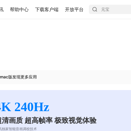
讯
帮助中心
下载客户端
开放平台
mac版发现更多应用
4K 240Hz
超清画质 超高帧率 极致视觉体验
讯独家智能音画调校技术