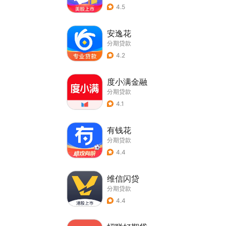
4.5
安逸花
分期贷款
4.2
度小满金融
分期贷款
4.1
有钱花
分期贷款
4.4
维信闪贷
分期贷款
4.4