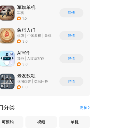
军旗单机
军棋
详情
1.0
象棋入门
棋牌
|
中国象棋
|
象棋
详情
|
学习教育
3.0
AI写作
其他
|
AI文章写作
详情
3.0
老友数独
休闲益智
|
益智问答
详情
|
推理
|
烧脑
0.0
门分类
更多
可预约
视频
单机