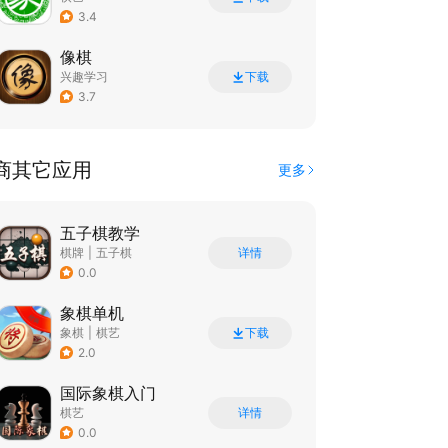
3.4
像棋
兴趣学习
下载
3.7
商其它应用
更多
五子棋教学
棋牌
|
五子棋
详情
0.0
象棋单机
象棋
|
棋艺
下载
2.0
国际象棋入门
棋艺
详情
0.0