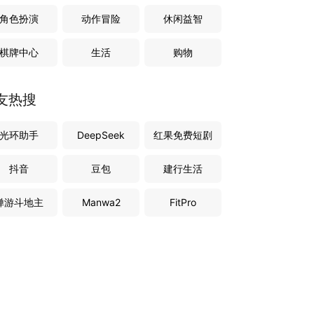
角色扮演
动作冒险
休闲益智
棋牌中心
生活
购物
友热搜
光环助手
DeepSeek
红果免费短剧
抖音
豆包
建行生活
禅游斗地主
Manwa2
FitPro