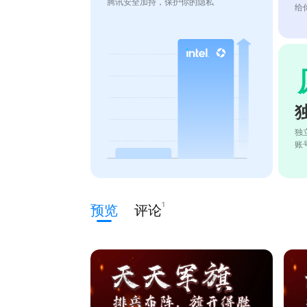
腾讯安全加持，保护你的隐私
给
独
账
1
预览
评论