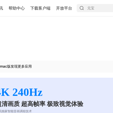
讯
帮助中心
下载客户端
开放平台
mac版发现更多应用
4K 240Hz
超清画质 超高帧率 极致视觉体验
讯独家智能音画调校技术