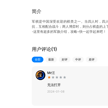
简介
军棋是中国深受欢迎的棋类之一。当四人时，四
抗，互相配合战斗；两人博弈时，则分占棋盘的上
-这里有超多的军旗介绍，攻略~快一起学起来吧！
用户评论(
1
)
全部
最新
好评
中评
差评
Mr汪
无法打开
2024-01-08