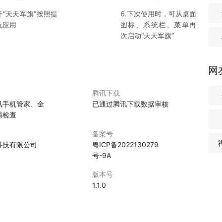
开“
天天军旗
”按照提
6.下次使用时，可从桌面
玩应用
图标、系统栏、菜单再
次启动“
天天军旗
”
网
腾讯下载
讯手机管家、金
已通过腾讯下载数据审核
霸检查
备案号
科技有限公司
粤ICP备2022130279
号-9A
版本号
1.1.0