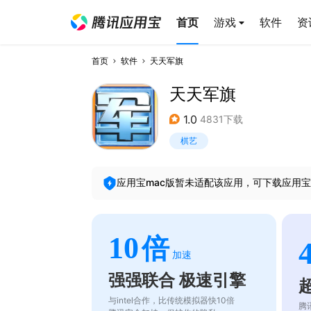
首页
游戏
软件
资
首页
软件
天天军旗
天天军旗
1.0
4831下载
棋艺
应用宝mac版暂未适配该应用，可下载应用宝
10
倍
加速
强强联合 极速引擎
与intel合作，比传统模拟器快10倍
腾