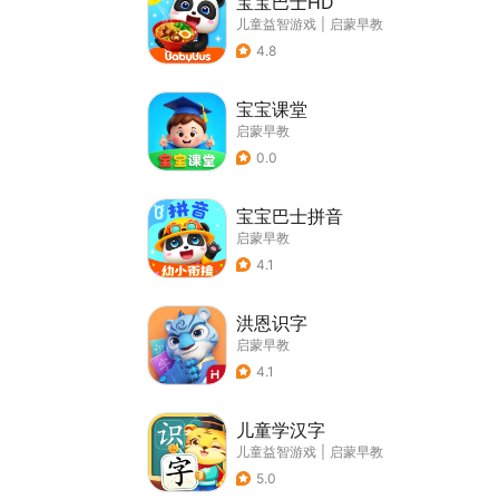
宝宝巴士HD
儿童益智游戏
|
启蒙早教
4.8
宝宝课堂
启蒙早教
0.0
宝宝巴士拼音
启蒙早教
4.1
洪恩识字
启蒙早教
4.1
儿童学汉字
儿童益智游戏
|
启蒙早教
5.0