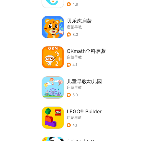
4.9
贝乐虎启蒙
启蒙早教
3.3
OKmath全科启蒙
启蒙早教
4.1
儿童早教幼儿园
启蒙早教
5.0
LEGO® Builder
启蒙早教
4.1