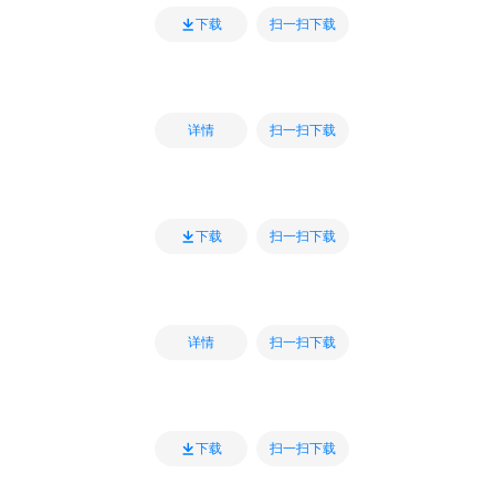
扫一扫下载
下载
扫一扫下载
详情
扫一扫下载
下载
扫一扫下载
详情
扫一扫下载
下载