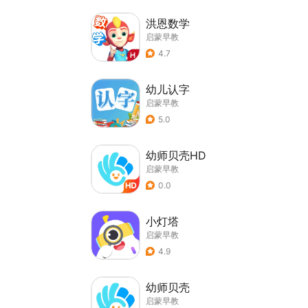
洪恩数学
启蒙早教
4.7
幼儿认字
启蒙早教
5.0
幼师贝壳HD
启蒙早教
0.0
小灯塔
启蒙早教
4.9
幼师贝壳
启蒙早教