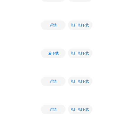
扫一扫下载
详情
扫一扫下载
下载
扫一扫下载
详情
扫一扫下载
详情