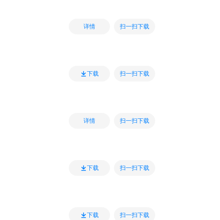
扫一扫下载
详情
扫一扫下载
下载
扫一扫下载
详情
扫一扫下载
下载
扫一扫下载
下载