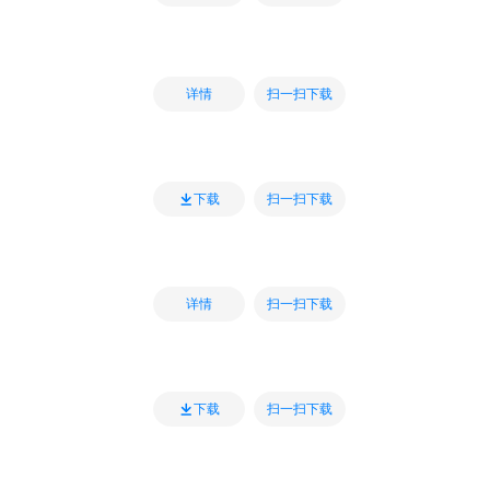
扫一扫下载
详情
扫一扫下载
下载
扫一扫下载
详情
扫一扫下载
下载