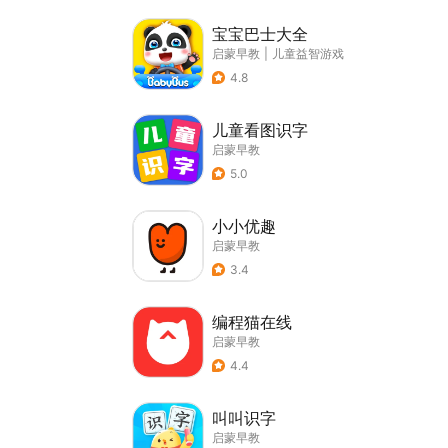
宝宝巴士大全
启蒙早教
|
儿童益智游戏
4.8
儿童看图识字
启蒙早教
5.0
小小优趣
启蒙早教
3.4
编程猫在线
启蒙早教
4.4
叫叫识字
启蒙早教