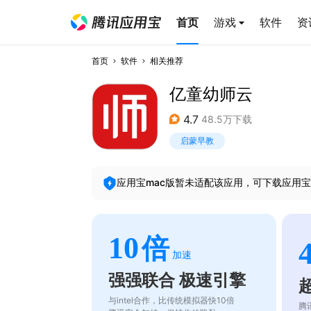
首页
游戏
软件
资
首页
软件
相关推荐
亿童幼师云
4.7
48.5万下载
启蒙早教
应用宝mac版暂未适配该应用，可下载应用宝
10
倍
加速
强强联合 极速引擎
与intel合作，比传统模拟器快10倍
腾