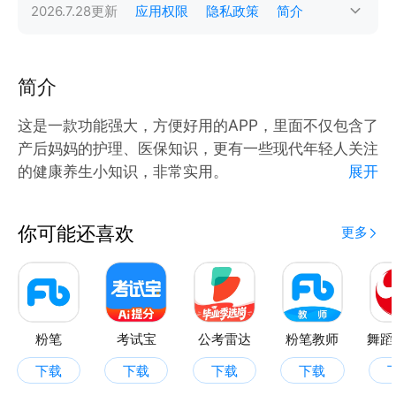
2026.7.28
更新
应用权限
隐私政策
简介
简介
这是一款功能强大，方便好用的APP，里面不仅包含了
产后妈妈的护理、医保知识，更有一些现代年轻人关注
的健康养生小知识，非常实用。
展开
首页：产后护理、健康生活、中医养生、医保知识、护
理考试真题等。
你可能还喜欢
更多
医学科普：24节气中医养生、10大中医养生穴位、居
民膳食指南等。
规律生活：早起打卡、运动打卡、喝水打卡等，帮用户
建立健康规律的生活，从而提高身体素质。是非常适合
当代年轻人的一款APP。
粉笔
考试宝
公考雷达
粉笔教师
舞蹈
下载
下载
下载
下载