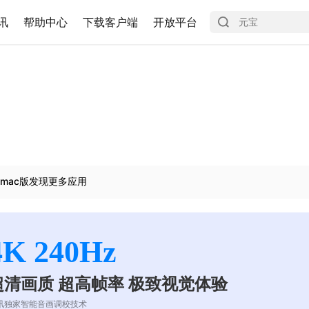
讯
帮助中心
下载客户端
开放平台
mac版发现更多应用
4K 240Hz
超清画质 超高帧率 极致视觉体验
讯独家智能音画调校技术