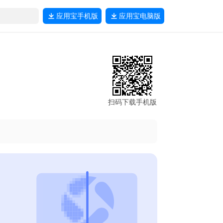
应用宝
手机版
应用宝
电脑版
扫码下载手机版