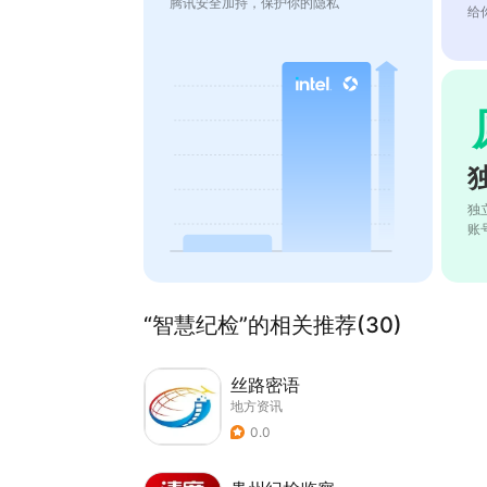
腾讯安全加持，保护你的隐私
给
独
账
“智慧纪检”的相关推荐(30)
丝路密语
地方资讯
0.0