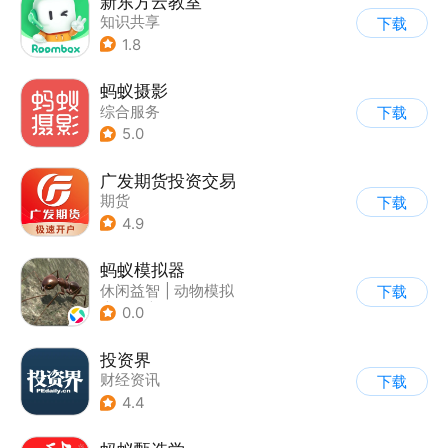
新东方云教室
知识共享
下载
1.8
蚂蚁摄影
综合服务
下载
5.0
广发期货投资交易
期货
下载
4.9
蚂蚁模拟器
休闲益智
|
动物模拟
下载
|
写实
|
指动网络
0.0
投资界
财经资讯
下载
4.4