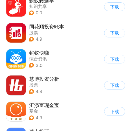
蚂蚁甄选学
知识共享
下载
0.0
同花顺投资账本
股票
下载
4.9
蚂蚁快赚
综合资讯
下载
3.0
慧博投资分析
股票
下载
4.8
汇添富现金宝
基金
下载
4.9