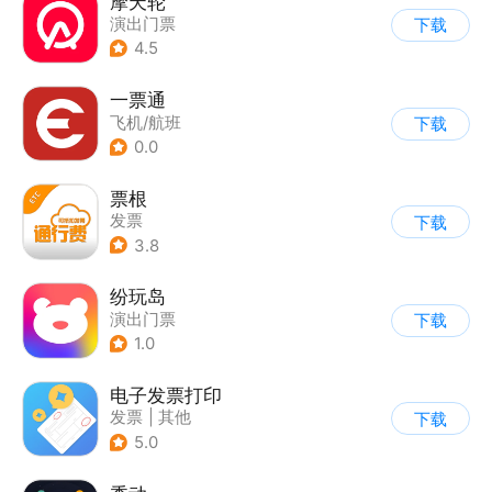
摩天轮
演出门票
下载
4.5
一票通
飞机/航班
下载
0.0
票根
发票
下载
3.8
纷玩岛
演出门票
下载
1.0
电子发票打印
发票
|
其他
下载
5.0