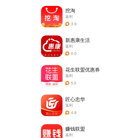
挖淘
返利
3.9
新惠康生活
返利
0.0
花生联盟优惠券
返利
5.0
匠心忠华
返利
4.8
赚钱联盟
返利