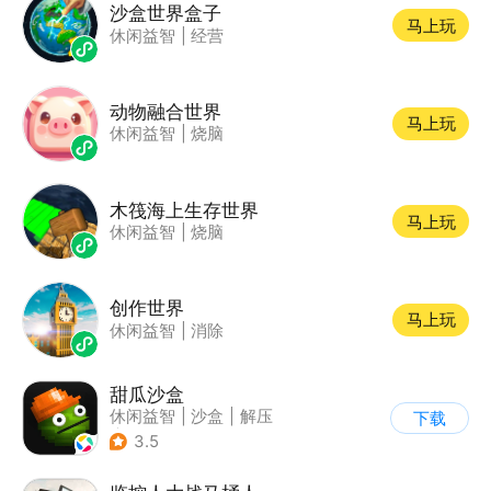
沙盒世界盒子
马上玩
休闲益智
|
经营
动物融合世界
马上玩
休闲益智
|
烧脑
木筏海上生存世界
马上玩
休闲益智
|
烧脑
创作世界
马上玩
休闲益智
|
消除
甜瓜沙盒
休闲益智
|
沙盒
|
解压
下载
|
像素风
3.5