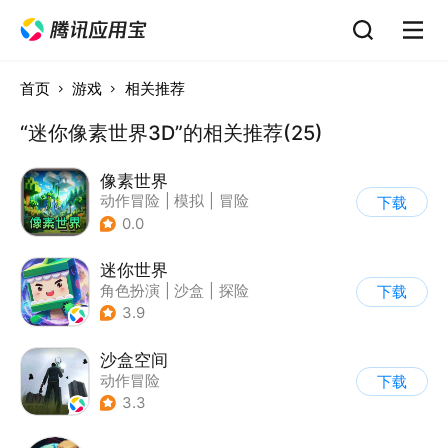
首页
游戏
相关推荐
“迷你像素世界3D”的相关推荐(25)
像素世界
动作冒险
|
模拟
|
冒险
下载
|
像素风
0.0
迷你世界
角色扮演
|
沙盒
|
探险
下载
|
我的世界
3.9
沙盒空间
动作冒险
下载
|
第一人称射击
3.3
|
开放世界
|
写实