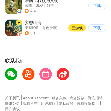
帝国：权杖与文明
策略
|
SLG
|
战争
下载
|
自由交易
4.4
妄想山海
支持iOS
|
角色扮演
云游戏
下载
|
店铺经营
|
仙侠
3.1
联系我们
|
|
|
|
|
关于腾讯
About Tencent
服务条款
商务洽谈
腾讯招聘
|
|
|
|
|
腾讯公益
版权所有
用户权限
隐私政策
侵权投诉指引
用户协议