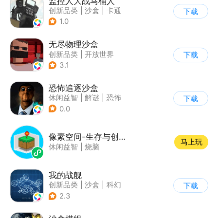
监控人大战马桶人
创新品类
|
沙盒
|
卡通
下载
|
建造
1.0
无尽物理沙盒
创新品类
|
开放世界
下载
|
像素风
|
动作冒险
3.1
恐怖追逐沙盒
休闲益智
|
解谜
|
恐怖
下载
|
暗黑
0.0
像素空间-生存与创造
马上玩
休闲益智
|
烧脑
我的战舰
创新品类
|
沙盒
|
科幻
下载
|
开放世界
2.3