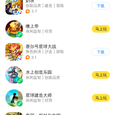
奶块
创新品类
|
建造
|
冒险
下载
|
开放世界
3.7
噢上帝
马上玩
休闲益智
|
经营
赛尔号星球大战
角色扮演
|
沙盒
|
探险
下载
|
赛尔号
3.1
水上创造乐园
马上玩
休闲益智
|
创新品类
星球建造大师
马上玩
休闲益智
|
经营