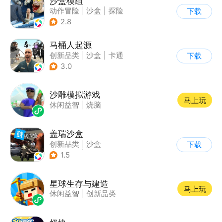
沙盒模组
动作冒险
|
沙盒
|
探险
下载
|
卡通
2.8
马桶人起源
创新品类
|
沙盒
|
卡通
下载
|
建造
3.0
沙雕模拟游戏
马上玩
休闲益智
|
烧脑
盖瑞沙盒
创新品类
|
沙盒
下载
|
像素风
|
DIY
1.5
星球生存与建造
马上玩
休闲益智
|
创新品类